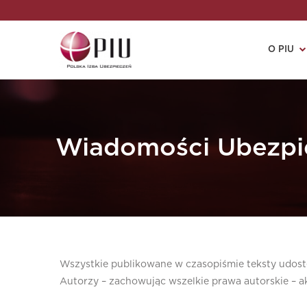
O PIU
Wiadomości Ubezpi
Wszystkie publikowane w czasopiśmie teksty udostę
Autorzy – zachowując wszelkie prawa autorskie – ak