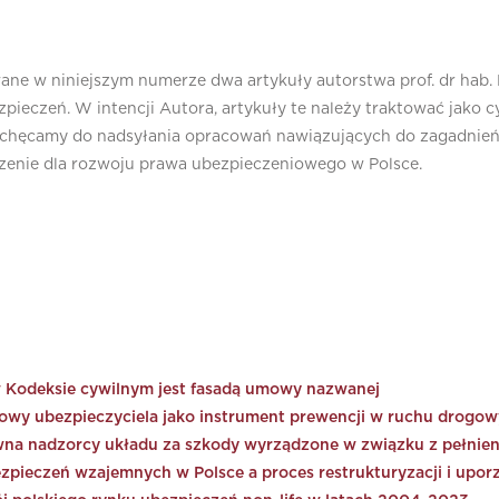
ane w niniejszym numerze dwa artykuły autorstwa prof. dr hab
bezpieczeń. W intencji Autora, artykuły te należy traktować ja
hęcamy do nadsyłania opracowań nawiązujących do zagadnień 
aczenie dla rozwoju prawa ubezpieczeniowego w Polsce.
Kodeksie cywilnym jest fasadą umowy nazwanej
powy ubezpieczyciela jako instrument prewencji w ruchu drogo
wna nadzorcy układu za szkody wyrządzone w związku z pełnien
pieczeń wzajemnych w Polsce a proces restrukturyzacji i uporzą