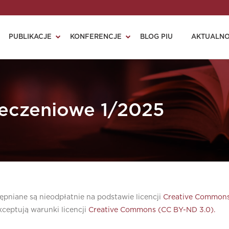
PUBLIKACJE
KONFERENCJE
BLOG PIU
AKTUALNO
eczeniowe 1/2025
pniane są nieodpłatnie na podstawie licencji
Creative Commons
ceptują warunki licencji
Creative Commons (CC BY-ND 3.0).