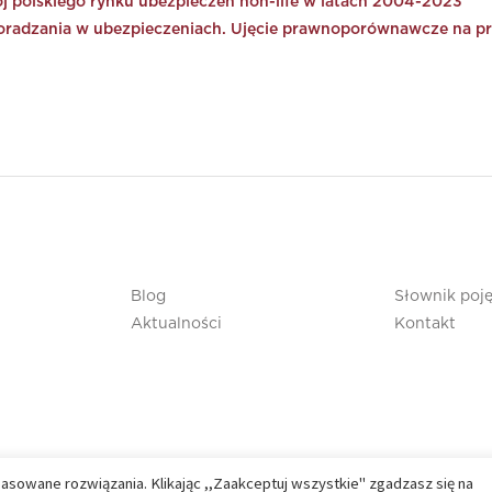
j polskiego rynku ubezpieczeń non-life w latach 2004-2023
oradzania w ubezpieczeniach. Ujęcie prawnoporównawcze na prz
Blog
Słownik poj
Aktualności
Kontakt
pasowane rozwiązania. Klikając ,,Zaakceptuj wszystkie" zgadzasz się na