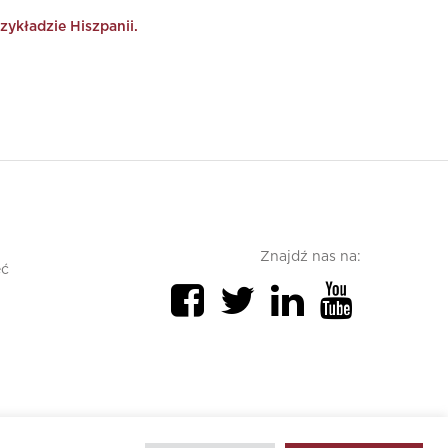
ykładzie Hiszpanii.
Znajdź nas na:
ęć