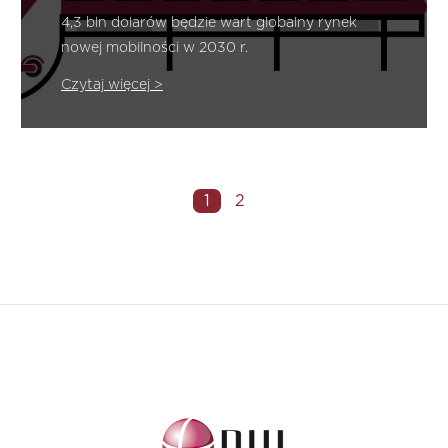
drogowego?
4,3 bln dolarów będzie wart globalny rynek
nowej mobilności w 2030 r.
Czytaj więcej >
1
2