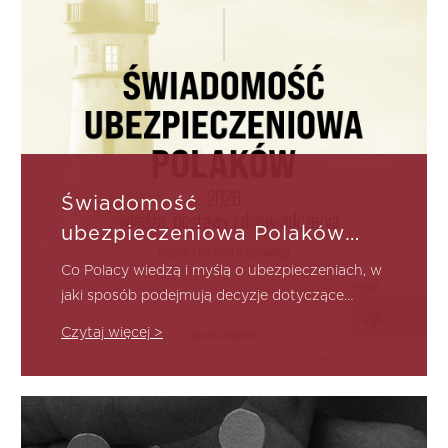
Świadomość
ubezpieczeniowa Polaków
2026 – wiedza, postawy i
Co Polacy wiedzą i myślą o ubezpieczeniach, w
doświadczenia
jaki sposób podejmują decyzje dotyczące
ochrony ubezpieczeniowej oraz dlaczego w
Czytaj więcej >
Polsce nadal utrzymuje się znacząca luka
ubezpieczeniowa?