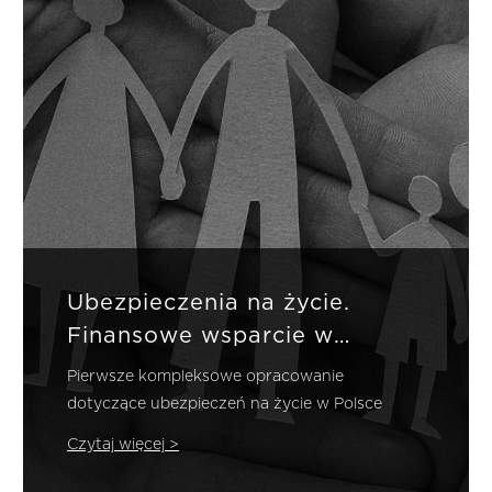
Ubezpieczenia na życie.
Finansowe wsparcie w
najtrudniejszych chwilach
Pierwsze kompleksowe opracowanie
dotyczące ubezpieczeń na życie w Polsce
Czytaj więcej >