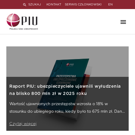
SZUKAJ
KONTAKT
SERWIS CZŁONKOWSKI
EN
Raport PIU: ubezpieczyciele ujawnili wyłudzenia
na blisko 800 mln zł w 2025 roku
Wartość ujawnionych przestępstw wzrosła o 18% w
stosunku do ubiegłego roku, kiedy było to 675 mln zł. Dane
pochodzą z najnowszego raportu PIU dotyczącego
Czytaj więcej
przestępczości ubezpieczeniowej.