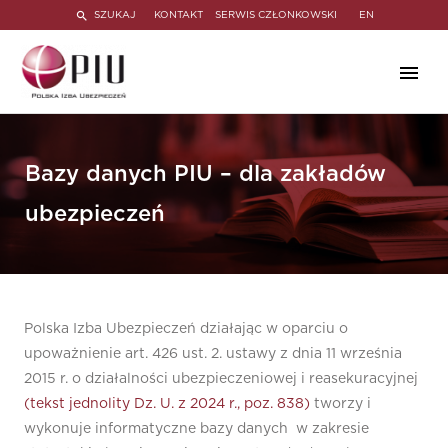
SZUKAJ
KONTAKT
SERWIS CZŁONKOWSKI
EN
Bazy danych PIU – dla zakładów
ubezpieczeń
Polska Izba Ubezpieczeń działając w oparciu o
upoważnienie art. 426 ust. 2. ustawy z dnia 11 września
2015 r. o działalności ubezpieczeniowej i reasekuracyjnej
(tekst jednolity Dz. U. z 2024 r., poz. 838)
tworzy i
wykonuje informatyczne bazy danych w zakresie