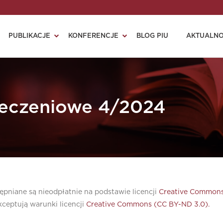
PUBLIKACJE
KONFERENCJE
BLOG PIU
AKTUALNO
eczeniowe 4/2024
pniane są nieodpłatnie na podstawie licencji
Creative Commons
ceptują warunki licencji
Creative Commons (CC BY-ND 3.0).