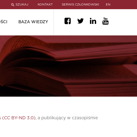
SZUKAJ
KONTAKT
SERWIS CZŁONKOWSKI
EN
ŚCI
BAZA WIEDZY
 (CC BY-ND 3.0)
, a publikujący w czasopiśmie