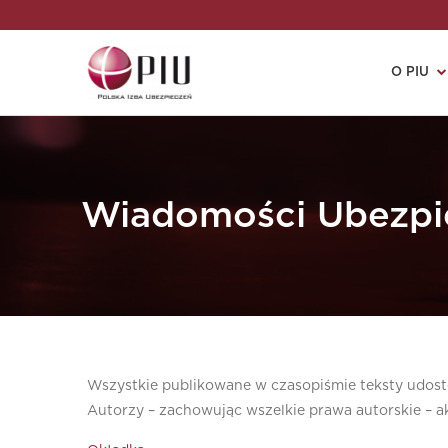
O PIU
Wiadomości Ubezpi
Wszystkie publikowane w czasopiśmie teksty udostę
Autorzy – zachowując wszelkie prawa autorskie – ak