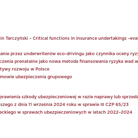
 Tarczyński – Critical functions in insurance undertakings –eva
ganie przez underwriterów eco-drivingu jako czynnika oceny r
czenia prenatalne jako nowa metoda finansowania ryzyka wad 
tywy rozwoju w Polsce
w umowie ubezpieczenia grupowego
rawienia szkody ubezpieczeniowej w razie naprawy lub sprzedaż
zego z dnia 11 września 2024 roku w sprawie III CZP 65/23
mieckiego w sprawach ubezpieczeniowych w latach 2022–2024