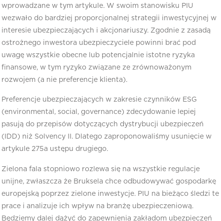
wprowadzane w tym artykule. W swoim stanowisku PIU
wezwało do bardziej proporcjonalnej strategii inwestycyjnej w
interesie ubezpieczających i akcjonariuszy. Zgodnie z zasadą
ostrożnego inwestora ubezpieczyciele powinni brać pod
uwagę wszystkie obecne lub potencjalnie istotne ryzyka
finansowe, w tym ryzyko związane ze zrównoważonym
rozwojem (a nie preferencje klienta).
Preferencje ubezpieczających w zakresie czynników ESG
(environmental, social, governance) zdecydowanie lepiej
pasują do przepisów dotyczących dystrybucji ubezpieczeń
(IDD) niż Solvency II. Dlatego zaproponowaliśmy usunięcie w
artykule 275a ustępu drugiego.
Zielona fala stopniowo rozlewa się na wszystkie regulacje
unijne, zwłaszcza że Bruksela chce odbudowywać gospodarkę
europejską poprzez zielone inwestycje. PIU na bieżąco śledzi te
prace i analizuje ich wpływ na branżę ubezpieczeniową.
Będziemy dalej dążyć do zapewnienia zakładom ubezpieczeń