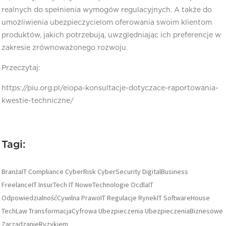
realnych do spełnienia wymogów regulacyjnych. A także do
umożliwienia ubezpieczycielom oferowania swoim klientom
produktów, jakich potrzebują, uwzględniając ich preferencje w
zakresie zrównoważonego rozwoju.
Przeczytaj:
https://piu.org.pl/eiopa-konsultacje-dotyczace-raportowania-
kwestie-techniczne/
Tagi:
BranżaIT
Compliance
CyberRisk
CyberSecurity
DigitalBusiness
FreelanceIT
InsurTech
IT
NoweTechnologie
OcdlaIT
OdpowiedzialnośćCywilna
PrawoIT
Regulacje
RynekIT
SoftwareHouse
TechLaw
TransformacjaCyfrowa
Ubezpieczenia
UbezpieczeniaBiznesowe
ZarządzanieRyzykiem