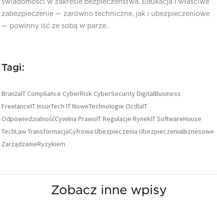
świadomości w zakresie bezpieczeństwa. Edukacja i właściwe
zabezpieczenie — zarówno techniczne, jak i ubezpieczeniowe
— powinny iść ze sobą w parze.
Tagi:
BranżaIT
Compliance
CyberRisk
CyberSecurity
DigitalBusiness
FreelanceIT
InsurTech
IT
NoweTechnologie
OcdlaIT
OdpowiedzialnośćCywilna
PrawoIT
Regulacje
RynekIT
SoftwareHouse
TechLaw
TransformacjaCyfrowa
Ubezpieczenia
UbezpieczeniaBiznesowe
ZarządzanieRyzykiem
Zobacz inne wpisy