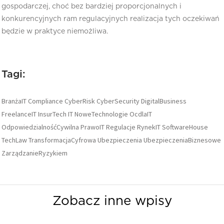
gospodarczej, choć bez bardziej proporcjonalnych i
konkurencyjnych ram regulacyjnych realizacja tych oczekiwań
będzie w praktyce niemożliwa.
Tagi:
BranżaIT
Compliance
CyberRisk
CyberSecurity
DigitalBusiness
FreelanceIT
InsurTech
IT
NoweTechnologie
OcdlaIT
OdpowiedzialnośćCywilna
PrawoIT
Regulacje
RynekIT
SoftwareHouse
TechLaw
TransformacjaCyfrowa
Ubezpieczenia
UbezpieczeniaBiznesowe
ZarządzanieRyzykiem
Zobacz inne wpisy