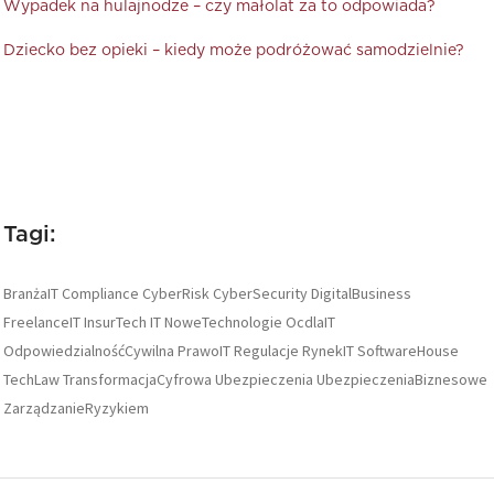
Wypadek na hulajnodze – czy małolat za to odpowiada?
Dziecko bez opieki – kiedy może podróżować samodzielnie?
Tagi:
BranżaIT
Compliance
CyberRisk
CyberSecurity
DigitalBusiness
FreelanceIT
InsurTech
IT
NoweTechnologie
OcdlaIT
OdpowiedzialnośćCywilna
PrawoIT
Regulacje
RynekIT
SoftwareHouse
TechLaw
TransformacjaCyfrowa
Ubezpieczenia
UbezpieczeniaBiznesowe
ZarządzanieRyzykiem