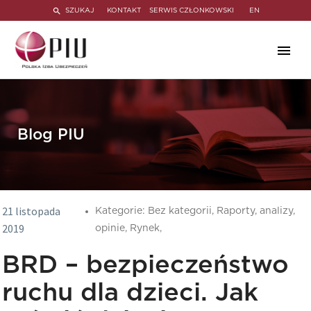
SZUKAJ
KONTAKT
SERWIS CZŁONKOWSKI
EN
Blog PIU
21 listopada
Kategorie:
Bez kategorii,
Raporty, analizy,
2019
opinie,
Rynek,
BRD – bezpieczeństwo
ruchu dla dzieci. Jak