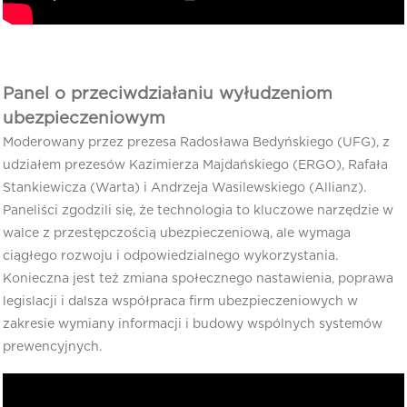
Panel o przeciwdziałaniu wyłudzeniom
ubezpieczeniowym
Moderowany przez prezesa Radosława Bedyńskiego (UFG), z
udziałem prezesów Kazimierza Majdańskiego (ERGO), Rafała
Stankiewicza (Warta) i Andrzeja Wasilewskiego (Allianz).
Paneliści zgodzili się, że technologia to kluczowe narzędzie w
walce z przestępczością ubezpieczeniową, ale wymaga
ciągłego rozwoju i odpowiedzialnego wykorzystania.
Konieczna jest też zmiana społecznego nastawienia, poprawa
legislacji i dalsza współpraca firm ubezpieczeniowych w
zakresie wymiany informacji i budowy wspólnych systemów
prewencyjnych.