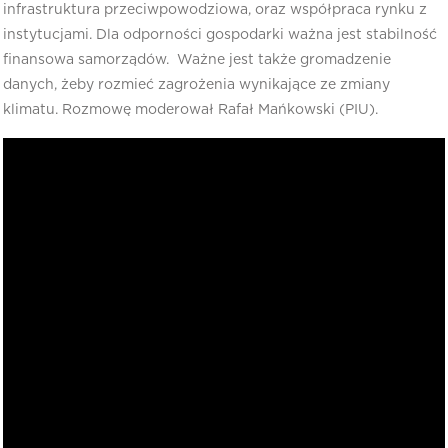
infrastruktura przeciwpowodziowa, oraz współpraca rynku z
instytucjami. Dla odporności gospodarki ważna jest stabilność
finansowa samorządów. Ważne jest także gromadzenie
danych, żeby rozmieć zagrożenia wynikające ze zmiany
klimatu. Rozmowę moderował Rafał Mańkowski (PIU).