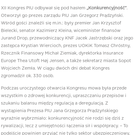
XII Kongres PIU odbywał się pod hasłem
„Konkurencyjność”
.
Otworzył go prezes zarządu PIU Jan Grzegorz Prądzyński.
Wśród gości znaleźli się m.in.: były premier Jan Krzysztof
Bielecki, senator Kazimierz Kleina, wiceminister finansów
Jurand Drop, przewodniczący KNF Jacek Jastrzębski oraz jego
zastępca Krystian Wiercioch, prezes UOKiK Tomasz Chróstny,
Rzecznik Finansowy Michał Ziemiak, dyrektorka Insurance
Europe Thea Utoft Høj Jensen, a także sekretarz miasta Sopot
Wojciech Zemła. W ciągu dwóch dni debat Kongres
zgromadził ok. 330 osób.
Podczas uroczystego otwarcia Kongresu mowa była przede
wszystkim o zdrowej konkurencji, upraszczaniu przepisów i
szukaniu balansu między regulacją a deregulacją. Z
wystąpienia Prezesa PIU Jana Grzegorza Prądzyńskiego
wyraźnie wybrzmiało: konkurencyjność nie rodzi się dziś z
rywalizacji, lecz z umiejętności łączenia sił i współpracy. – To
podejście powinien przyjąć nie tylko sektor ubezpieczeniowy,