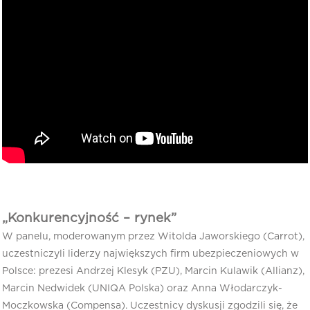
„Konkurencyjność – rynek”
W panelu, moderowanym przez Witolda Jaworskiego (Carrot),
uczestniczyli liderzy największych firm ubezpieczeniowych w
Polsce: prezesi Andrzej Klesyk (PZU), Marcin Kulawik (Allianz),
Marcin Nedwidek (UNIQA Polska) oraz Anna Włodarczyk-
Moczkowska (Compensa). Uczestnicy dyskusji zgodzili się, że