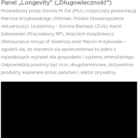
Panel „Longevity” („Długowieczność”)
Prowadzony przez Dorotę M. Fal (PIU), rozpoczęty prezentacją
Marcina Krzykowskiego (Millman, Polskie Stowarzyszenie
Aktuariuszy). Uczestnicy – Dorota Bieniasz (ZUS), Kamil
Sobolewski (Pracodawcy RP), Wojciech Książkiewicz
(Reinsurance Group of America) oraz Marcin Krzykowski –
zgodzili się, że starzenie się społeczeństwa to jedno z
największych wyzwań dla gospodarki i systemu emerytalnego.
Odpowiedzią powinny być m.in. długoterminowe, dożywotnie
produkty wspierane przez państwo i sektor prywatny.