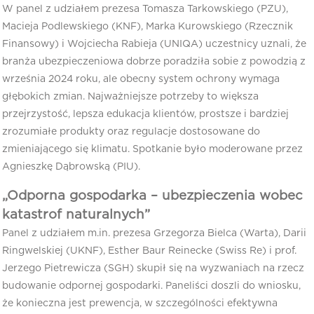
W panel z udziałem prezesa Tomasza Tarkowskiego (PZU),
Macieja Podlewskiego (KNF), Marka Kurowskiego (Rzecznik
Finansowy) i Wojciecha Rabieja (UNIQA) uczestnicy uznali, że
branża ubezpieczeniowa dobrze poradziła sobie z powodzią z
września 2024 roku, ale obecny system ochrony wymaga
głębokich zmian. Najważniejsze potrzeby to większa
przejrzystość, lepsza edukacja klientów, prostsze i bardziej
zrozumiałe produkty oraz regulacje dostosowane do
zmieniającego się klimatu. Spotkanie było moderowane przez
Agnieszkę Dąbrowską (PIU).
„Odporna gospodarka – ubezpieczenia wobec
katastrof naturalnych”
Panel z udziałem m.in. prezesa Grzegorza Bielca (Warta), Darii
Ringwelskiej (UKNF), Esther Baur Reinecke (Swiss Re) i prof.
Jerzego Pietrewicza (SGH) skupił się na wyzwaniach na rzecz
budowanie odpornej gospodarki. Paneliści doszli do wniosku,
że konieczna jest prewencja, w szczególności efektywna