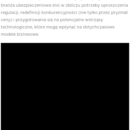
branża ubezpieczeniowa stoi w obliczu potrzeby uproszczenia
regulacji, redefinicji konkurencyjności (nie tylko przez pryzmat
ceny) i przygotowania się na potencjalne wstrząsy
technologiczne, które mogą wpłynąć na dotychczasowe
modele biznesowe.