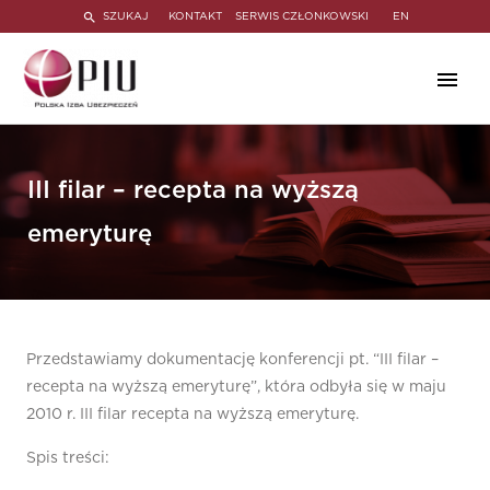
SZUKAJ
KONTAKT
SERWIS CZŁONKOWSKI
EN
III filar – recepta na wyższą
emeryturę
Przedstawiamy dokumentację konferencji pt. “III filar –
recepta na wyższą emeryturę”, która odbyła się w maju
2010 r. III filar recepta na wyższą emeryturę.
Spis treści: