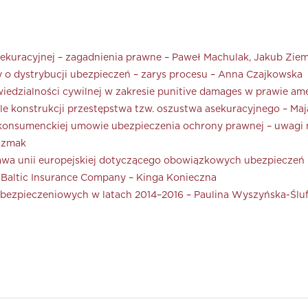
sekuracyjnej – zagadnienia prawne – Paweł Machulak, Jakub Zie
y o dystrybucji ubezpieczeń – zarys procesu – Anna Czajkowska
edzialności cywilnej w zakresie punitive damages w prawie ame
e konstrukcji przestępstwa tzw. oszustwa asekuracyjnego – Maj
konsumenckiej umowie ubezpieczenia ochrony prawnej – uwagi n
 Szmak
awa unii europejskiej dotyczącego obowiązkowych ubezpieczeń 
 Baltic Insurance Company – Kinga Konieczna
bezpieczeniowych w latach 2014–2016 – Paulina Wyszyńska-Śluf