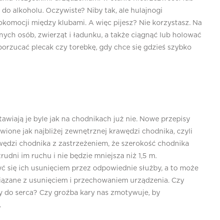
do alkoholu. Oczywiste? Niby tak, ale hulajnogi
okomocji między klubami. A więc pijesz? Nie korzystasz. Na
nych osób, zwierząt i ładunku, a także ciągnąć lub holować
porzucać plecak czy torebkę, gdy chce się gdzieś szybko
stawiają je byle jak na chodnikach już nie. Nowe przepisy
awione jak najbliżej zewnętrznej krawędzi chodnika, czyli
awędzi chodnika z zastrzeżeniem, że szerokość chodnika
rudni im ruchu i nie będzie mniejsza niż 1,5 m.
 się ich usunięciem przez odpowiednie służby, a to może
wiązane z usunięciem i przechowaniem urządzenia. Czy
y do serca? Czy groźba kary nas zmotywuje, by
.