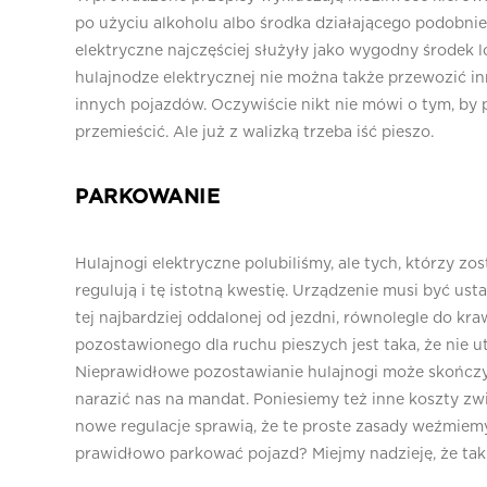
po użyciu alkoholu albo środka działającego podobnie 
elektryczne najczęściej służyły jako wygodny środek l
hulajnodze elektrycznej nie można także przewozić in
innych pojazdów. Oczywiście nikt nie mówi o tym, by 
przemieścić. Ale już z walizką trzeba iść pieszo.
PARKOWANIE
Hulajnogi elektryczne polubiliśmy, ale tych, którzy zo
regulują i tę istotną kwestię. Urządzenie musi być ust
tej najbardziej oddalonej od jezdni, równolegle do kr
pozostawionego dla ruchu pieszych jest taka, że nie ut
Nieprawidłowe pozostawianie hulajnogi może skończyć
narazić nas na mandat. Poniesiemy też inne koszty z
nowe regulacje sprawią, że te proste zasady weźmiem
prawidłowo parkować pojazd? Miejmy nadzieję, że tak