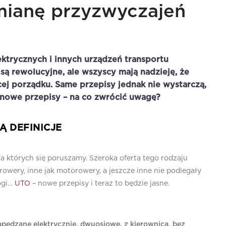
mianę przyzwyczajeń
ektrycznych i innych urządzeń transportu
są rewolucyjne, ale wszyscy mają nadzieję, że
cej porządku. Same przepisy jednak nie wystarczą,
– nowe przepisy – na co zwrócić uwagę?
Ą DEFINICJE
na których się poruszamy. Szeroka oferta tego rodzaju
wery, inne jak motorowery, a jeszcze inne nie podlegały
nogi…
UTO
– nowe przepisy i teraz to będzie jasne.
apędzane elektrycznie, dwuosiowe, z kierownicą, bez