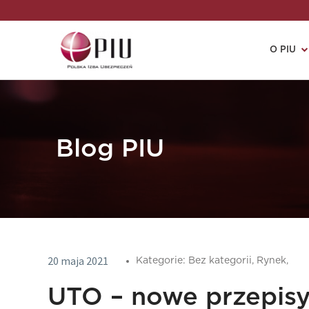
O PIU
Blog PIU
20 maja 2021
Kategorie:
Bez kategorii,
Rynek,
UTO – nowe przepisy