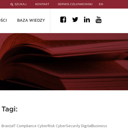
SZUKAJ
KONTAKT
SERWIS CZŁONKOWSKI
EN
ŚCI
BAZA WIEDZY
Tagi:
BranżaIT
Compliance
CyberRisk
CyberSecurity
DigitalBusiness