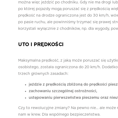
można więc jeździć po chodniku. Gdy nie ma drogi lub 
po której pojazdy mogą poruszać się z prędkością więk
prędkość na drodze ograniczona jest do 30 km/h, w
po pasie ruchu, ale powinniśmy trzymać się prawej str
korzystali wyłącznie z chodników, np. dla wygody, po
UTO I PRĘDKOŚCI
Maksymalna prędkość, z jaką może poruszać się użytku
osobistego, została ograniczona do 20 km/h. Dodatk
trzech głównych zasadach:
jeździe z prędkością zbliżoną do prędkości pies
zachowaniu szczególnej ostrożności,
ustępowaniu pierwszeństwa pieszemu oraz nieu
Czy to rewolucyjne zmiany? Na pewno nie… ale może no
nam w krew. Dla wspólnego bezpieczeństwa.