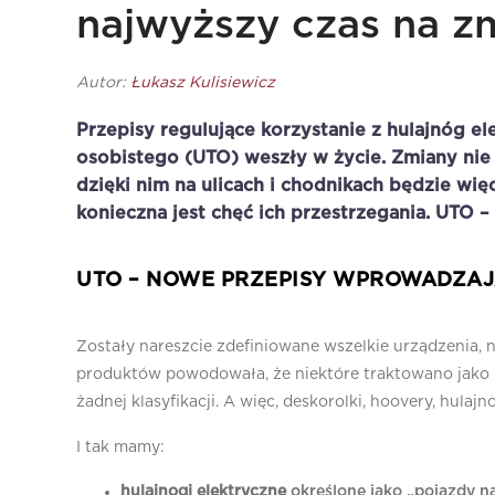
najwyższy czas na z
Autor:
Łukasz Kulisiewicz
Przepisy regulujące korzystanie z hulajnóg el
osobistego (UTO) weszły w życie. Zmiany nie 
dzięki nim na ulicach i chodnikach będzie wię
konieczna jest chęć ich przestrzegania. UTO 
UTO – NOWE PRZEPISY WPROWADZAJ
Zostały nareszcie zdefiniowane wszelkie urządzenia, 
produktów powodowała, że niektóre traktowano jako ro
żadnej klasyfikacji. A więc, deskorolki, hoovery, hulaj
I tak mamy:
hulajnogi elektryczne
określone jako „pojazdy n