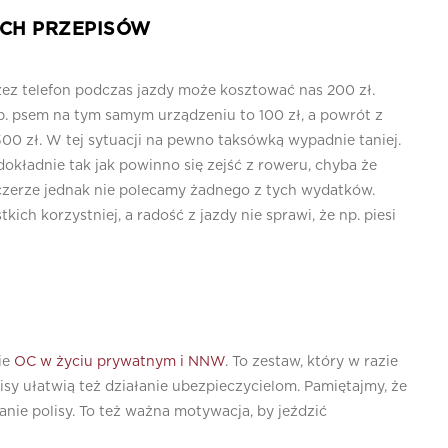
YCH PRZEPISÓW
ez telefon podczas jazdy może kosztować nas 200 zł.
p. psem na tym samym urządzeniu to 100 zł, a powrót z
00 zł. W tej sytuacji na pewno taksówką wypadnie taniej.
 dokładnie tak jak powinno się zejść z roweru, chyba że
czerze jednak nie polecamy żadnego z tych wydatków.
ch korzystniej, a radość z jazdy nie sprawi, że np. piesi
ie
OC w życiu prywatnym i NNW
. To zestaw, który w razie
sy ułatwią też działanie ubezpieczycielom. Pamiętajmy, że
nie polisy. To też ważna motywacja, by jeździć