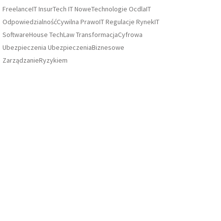
FreelanceIT
InsurTech
IT
NoweTechnologie
OcdlaIT
OdpowiedzialnośćCywilna
PrawoIT
Regulacje
RynekIT
SoftwareHouse
TechLaw
TransformacjaCyfrowa
Ubezpieczenia
UbezpieczeniaBiznesowe
ZarządzanieRyzykiem