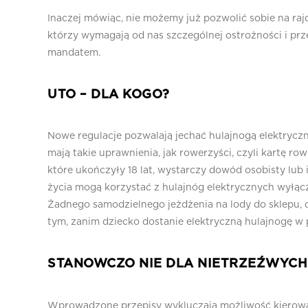
Inaczej mówiąc, nie możemy już pozwolić sobie na raj
którzy wymagają od nas szczególnej ostrożności i prz
mandatem.
UTO – DLA KOGO?
Nowe regulacje pozwalają jechać hulajnogą elektryczn
mają takie uprawnienia, jak rowerzyści, czyli kartę ro
które ukończyły 18 lat, wystarczy dowód osobisty lub
życia mogą korzystać z hulajnóg elektrycznych wyłączn
Żadnego samodzielnego jeżdżenia na lody do sklepu, 
tym, zanim dziecko dostanie elektryczną hulajnogę w 
STANOWCZO NIE DLA NIETRZEŹWYCH
Wprowadzone przepisy wykluczają możliwość kierowan