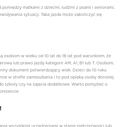
d pomiędzy matkami z dziećmi, ludźmi z psami i seniorami,
ewidywania sytuacji. Taka jazda może zakończyć się
ą osobom w wieku od 10 lat do 18 lat pod warunkiem, że
werową lub prawo jazdy kategorii AM, A1, B1 lub T. Osobom,
 inny dokument potwierdzający wiek. Dzieci do 10 roku
ie w strefie zamieszkania i to pod opieką osoby dorosłej.
do szkoły czy na zajęcia dodatkowe. Warto pomyśleć o
prezencie.
!
ia wszystkimi urządzeniami w stanie nietrzeźwości lub