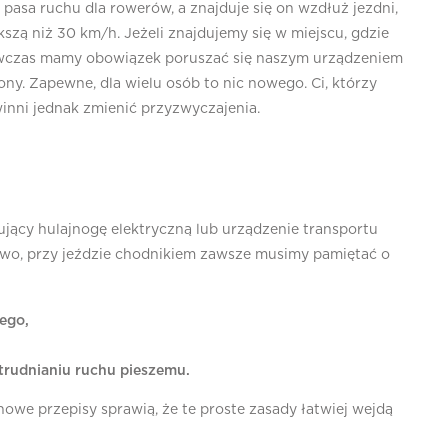
pasa ruchu dla rowerów, a znajduje się on wzdłuż jezdni,
szą niż 30 km/h. Jeżeli znajdujemy się w miejscu, gdzie
ówczas mamy obowiązek poruszać się naszym urządzeniem
ony. Zapewne, dla wielu osób to nic nowego. Ci, którzy
winni jednak zmienić przyzwyczajenia.
jący hulajnogę elektryczną lub urządzenie transportu
owo, przy jeździe chodnikiem zawsze musimy pamiętać o
zego,
trudnianiu ruchu pieszemu.
we przepisy sprawią, że te proste zasady łatwiej wejdą