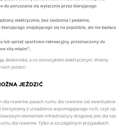
e do poruszania się wyłącznie przez kierującego
dzany elektrycznie, bez siedzenia i pedałów,
kierującego znajdującego się na pojeździe, ale nie będące
nia lub sprzęt sportowo-rekreacyjny, przeznaczony do
ne siłą mięśni”,
ogą, deskorolką, a co monocyklem elektrycznym. Wiemy
iach jeździć.
MOŻNA JEŹDZIĆ
h dla rowerów, pasach ruchu dla rowerów lub ewentualnie
li korzystamy z urządzenia wspomagającego ruch, czyli np.
stawowym elementem infrastruktury drogowej jest dla nas
s ruchu dla rowerów. Tylko w szczególnych przypadkach