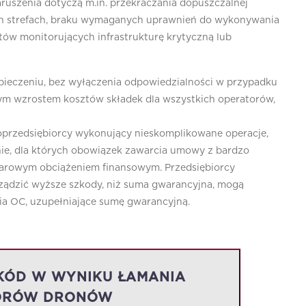
ruszenia dotyczą m.in. przekraczania dopuszczalnej
h strefach, braku wymaganych uprawnień do wykonywania
tów monitorujących infrastrukturę krytyczną lub
ieczeniu, bez wyłączenia odpowiedzialności w przypadku
ym wzrostem kosztów składek dla wszystkich operatorów,
przedsiębiorcy wykonujący nieskomplikowane operacje,
nie, dla których obowiązek zawarcia umowy z bardzo
arowym obciążeniem finansowym. Przedsiębiorcy
ządzić wyższe szkody, niż suma gwarancyjna, mogą
 OC, uzupełniające sumę gwarancyjną.
KÓD W WYNIKU ŁAMANIA
TORÓW DRONÓW