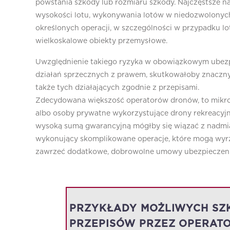
powstania szkody lub rozmiaru szkody. Najczęstsze na
wysokości lotu, wykonywania lotów w niedozwolonyc
określonych operacji, w szczególności w przypadku lo
wielkoskalowe obiekty przemysłowe.
Uwzględnienie takiego ryzyka w obowiązkowym ubezp
działań sprzecznych z prawem, skutkowałoby znaczn
także tych działających zgodnie z przepisami.
Zdecydowana większość operatorów dronów, to mikro
albo osoby prywatne wykorzystujące drony rekreacyj
wysoką sumą gwarancyjną mógłby się wiązać z nadmi
wykonujący skomplikowane operacje, które mogą wyr
zawrzeć dodatkowe, dobrowolne umowy ubezpieczenia
PRZYKŁADY MOŻLIWYCH SZ
PRZEPISÓW PRZEZ OPERA