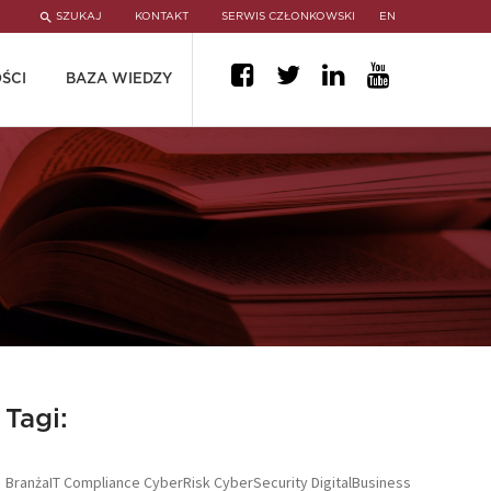
SZUKAJ
KONTAKT
SERWIS CZŁONKOWSKI
EN
ŚCI
BAZA WIEDZY
Tagi:
BranżaIT
Compliance
CyberRisk
CyberSecurity
DigitalBusiness