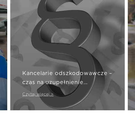
Kancelarie odszkodowawcze –
czas na uzupełnienie
brakującego ogniwa
Czytaj więcej >
konsumenckich regulacji