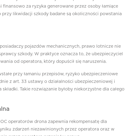
ni finansowo za ryzyka generowane przez osoby łamiące
 przy likwidacji szkody badane są okoliczności powstania
osiadaczy pojazdów mechanicznych, prawo lotnicze nie
sprawcy szkody. W praktyce oznacza to, że ubezpieczyciel
nia od operatora, który dopuścił się naruszenia.
stałe przy łamaniu przepisów, ryzyko ubezpieczeniowe
ie z art. 33 ustawy o działalności ubezpieczeniowej i
składki. Takie rozwiązanie byłoby niekorzystne dla całego
lna
OC operatorów drona zapewnia rekompensatę dla
iku zdarzeń niezawinionych przez operatora oraz w