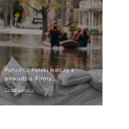
Południe Polski walczy z
powodzią. Firmy
jednogłośnie: likwidujemy
Czytaj więcej >
szkody nawet w ciągu
jednego dnia