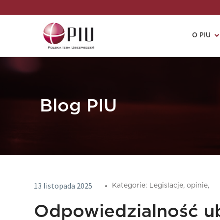
O PIU
Blog PIU
13 listopada 2025
Kategorie:
Legislacje,
opinie,
Odpowiedzialność ub