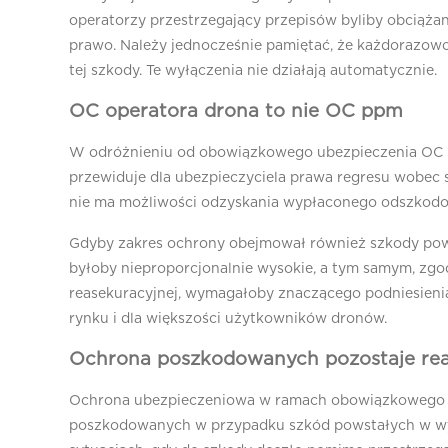
operatorzy przestrzegający przepisów byliby obciąża
prawo. Należy jednocześnie pamiętać, że każdorazowo
tej szkody. Te wyłączenia nie działają automatycznie.
OC operatora drona to nie OC ppm
W odróżnieniu od obowiązkowego ubezpieczenia OC p
przewiduje dla ubezpieczyciela prawa regresu wobec 
nie ma możliwości odzyskania wypłaconego odszkodowa
Gdyby zakres ochrony obejmował również szkody pow
byłoby nieproporcjonalnie wysokie, a tym samym, zgodn
reasekuracyjnej, wymagałoby znaczącego podniesienia 
rynku i dla większości użytkowników dronów.
Ochrona poszkodowanych pozostaje rea
Ochrona ubezpieczeniowa w ramach obowiązkowego 
poszkodowanych w przypadku szkód powstałych w wyn