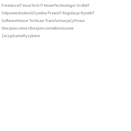
FreelanceIT
InsurTech
IT
NoweTechnologie
OcdlaIT
OdpowiedzialnośćCywilna
PrawoIT
Regulacje
RynekIT
SoftwareHouse
TechLaw
TransformacjaCyfrowa
Ubezpieczenia
UbezpieczeniaBiznesowe
ZarządzanieRyzykiem