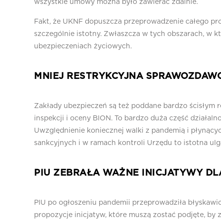
wszystkie umowy można było zawierać zdalnie.
Fakt, że UKNF dopuszcza przeprowadzenie całego proc
szczególnie istotny. Zwłaszcza w tych obszarach, w k
ubezpieczeniach życiowych.
MNIEJ RESTRYKCYJNA SPRAWOZDAW
Zakłady ubezpieczeń są też poddane bardzo ścisłym 
inspekcji i oceny BION. To bardzo duża część działalnoś
Uwzględnienie koniecznej walki z pandemią i płynący
sankcyjnych i w ramach kontroli Urzędu to istotna ulg
PIU ZEBRAŁA WAŻNE INICJATYWY DL
PIU po ogłoszeniu pandemii przeprowadziła błyskawic
propozycje inicjatyw, które muszą zostać podjęte, by 