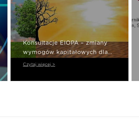
Konsultacje EIOPA – zmiany
wymogów kapitałowych dla
natcat
Czytaj więcej >