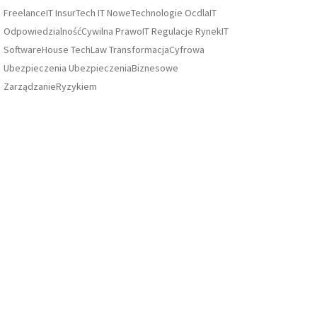
FreelanceIT
InsurTech
IT
NoweTechnologie
OcdlaIT
OdpowiedzialnośćCywilna
PrawoIT
Regulacje
RynekIT
SoftwareHouse
TechLaw
TransformacjaCyfrowa
Ubezpieczenia
UbezpieczeniaBiznesowe
ZarządzanieRyzykiem