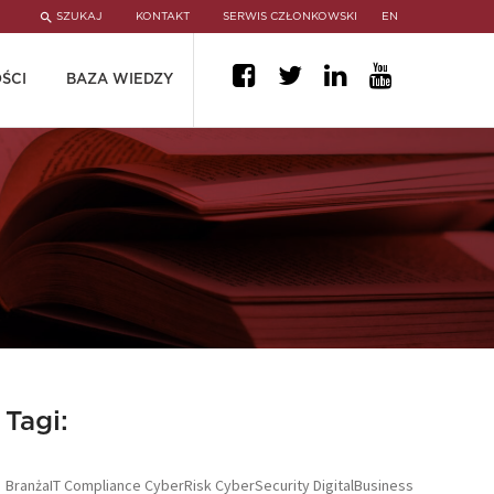
SZUKAJ
KONTAKT
SERWIS CZŁONKOWSKI
EN
ŚCI
BAZA WIEDZY
Tagi:
BranżaIT
Compliance
CyberRisk
CyberSecurity
DigitalBusiness