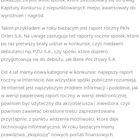
pokazuje, że jest wiele spółek, które zastosowały się do uwag
Kapituły Konkursu z niepunktowanych miejsc awansowały do
wyróżnień i nagród.
Takim przykładem w roku bieżącym jest raport roczny PKN
Orlen S.A. Na uwagę zasługują też raporty roczne spółek, które
po raz pierwszy brały udział w konkursie, czyli niedawni
debiutanci np. PZU S.A., czy spółki, które dopiero
przygotowują się do debiutu, jak Bank Pocztowy S.A.
Od 4 lat mamy nową kategorię w konkursie: najlepszy raport
roczny w Internecie. Nie wszystkie spółki publiczne rozumieją,
że Internet jest najszybszym źródłem informacji i podobnie, jak
w wersji papierowej raport roczny w wersji elektronicznej
powinien być użyteczny dla akcjonariusza i inwestora, czyli
powinien zawierać określone treści zaprezentowane
przystępnie, z punktu widzenia możliwości, które daje
technologia informatyczna. W roku bieżącym mamy
prawdziwą „eksplozję” nowych portali finansowych,