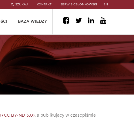
SZUKAJ
KONTAKT
SERWIS CZŁONKOWSKI
EN
ŚCI
BAZA WIEDZY
 (CC BY-ND 3.0)
, a publikujący w czasopiśmie