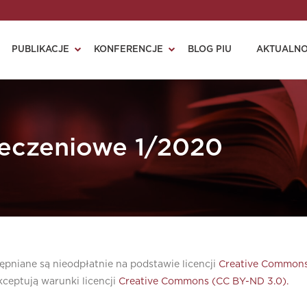
PUBLIKACJE
KONFERENCJE
BLOG PIU
AKTUALNO
eczeniowe 1/2020
pniane są nieodpłatnie na podstawie licencji
Creative Commons
ceptują warunki licencji
Creative Commons (CC BY-ND 3.0).