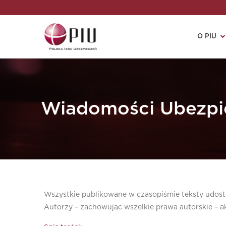
O PIU
Wiadomości Ubezpi
Wszystkie publikowane w czasopiśmie teksty udostę
Autorzy – zachowując wszelkie prawa autorskie – ak