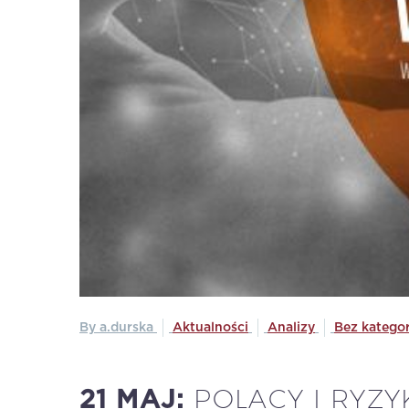
By a.durska
Aktualności
Analizy
Bez kategor
POLACY I RYZY
21 MAJ: