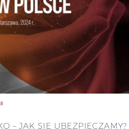
ii
KO – JAK SIĘ UBEZPIECZAMY?