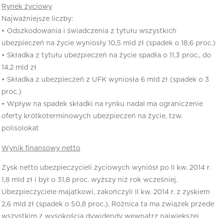
Rynek życiowy
Najważniejsze liczby:
• Odszkodowania i świadczenia z tytułu wszystkich
ubezpieczeń na życie wyniosły 10,5 mld zł (spadek o 18,6 proc.)
• Składka z tytułu ubezpieczeń na życie spadła o 11,3 proc., do
14,2 mld zł
• Składka z ubezpieczeń z UFK wyniosła 6 mld zł (spadek o 3
proc.)
• Wpływ na spadek składki na rynku nadal ma ograniczenie
oferty krótkoterminowych ubezpieczeń na życie, tzw.
polisolokat
Wynik finansowy netto
Zysk netto ubezpieczycieli życiowych wyniósł po II kw. 2014 r.
1,8 mld zł i był o 31,8 proc. wyższy niż rok wcześniej.
Ubezpieczyciele majątkowi, zakończyli II kw. 2014 r. z zyskiem
2,6 mld zł (spadek o 50,8 proc.). Różnica ta ma związek przede
wszystkim z wysokością dywidendy wewnątrz największej