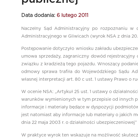
Data dodania:
6 lutego 2011
Naczelny Sąd Administracyjny po rozpoznaniu w d
Administracyjnego w Gliwicach (wyrok NSA z dnia 20.0
Postępowanie dotyczyło wniosku zakładu ubezpieczeń
umowa sprzedaży, zagraniczny dowód rejestracyjny 
związku z kradzieżą tego pojazdu. Wnoszący podanie 
odmowy sprawa trafiła do Wojewódzkiego Sądu Admin
własnej interpretacji art. 80 c ust. 1 ustawy Prawo o
W ocenie NSA: „Artykuł 25 ust. 1 ustawy o działalno
warunków wymienionych w tym przepisie od innych podmi
informacje i materiały będące w dyspozycji podmiotó
jest natomiast aby informacje lub materiały o jakich 
dnia 22 maja 2003 r. o działalności ubezpieczeniowej”
W praktyce wyrok ten wskazuje na możliwość skutec