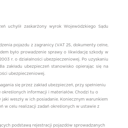
czeń uchylił zaskarżony wyrok Wojewódzkiego Sądu
zenia pojazdu z zagranicy (VAT 25, dokumenty celne,
odem było prowadzenie sprawy o likwidację szkody w
003 r. o działalności ubezpieczeniowej. Po uzyskaniu
la zakładu ubezpieczeń stanowisko opierając się na
ności ubezpieczeniowej.
gania się przez zakład ubezpieczeń, przy spełnieniu
 określonych informacji i materiałów. Chodzi tu o
w jaki weszły w ich posiadanie. Koniecznym warunkiem
eń w celu realizacji zadań określonych w ustawie z
ących podstawą rejestracji pojazdów sprowadzanych