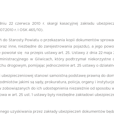
niu 22 czerwca 2010 r. skargi kasacyjnej zakładu ubezpie
7.2010 r. I OSK 465/10).
 do Starosty Powiatu o przekazania kopii dokumentów sprowad
oraz inne, niezbędne do zarejestrowania pojazdu), a jego pow
powołał się na przepis ustawy art. 25. Ustawy z dnia 22 maja 2
istracyjnego w Gliwicach, który podtrzymał niekorzystne d
 ruchu drogowym, pomijając jednocześnie art. 25 ustawy o działal
ści ubezpieczeniowej stanowi samoistną podstawę prawną do doma
otów jakimi są sądy, prokuratura, policja, organy i instytucje
w zobowiązanych do ich udostępnienia niezależnie od sposobu 
mowa w art. 25 ust. 1 ustawy były niezbędne zakładowi ubezpiecz
znego uzyskiwania przez zakłady ubezpieczeń dokumentów będ