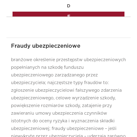
D
F
I
K
Fraudy ubezpieczeniowe
L
M
branżowe określenie przestępstw ubezpieczeniowych
popełnianych na szkodę funduszu
N
ubezpieczeniowego zarządzanego przez
O
ubezpieczyciela; najczęstsze typy fraudów to:
zgłoszenie ubezpieczycielowi fałszywego zdarzenia
P
ubezpieczeniowego, celowe wyrządzenie szkody,
R
powiększenie rozmiarów szkody, zatajenie przy
S
zawieraniu umowy ubezpieczenia czynników
istotnych do oceny ryzyka i wyznaczenia składki
T
ubezpieczeniowej; fraudy ubezpieczeniowe – jeśli
U
niewykryte przez ubezpieczyciela – uderzają zarówno