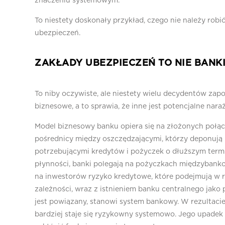
znaczeniu systemowym.
To niestety doskonały przykład, czego nie należy ro
ubezpieczeń.
ZAKŁADY UBEZPIECZEŃ TO NIE BANK
To niby oczywiste, ale niestety wielu decydentów zap
biznesowe, a to sprawia, że inne jest potencjalne nar
Model biznesowy banku opiera się na złożonych połącz
pośrednicy między oszczędzającymi, którzy deponują
potrzebującymi kredytów i pożyczek o dłuższym termi
płynności, banki polegają na pożyczkach międzybanko
na inwestorów ryzyko kredytowe, które podejmują w r
zależności, wraz z istnieniem banku centralnego jako
jest powiązany, stanowi system bankowy. W rezultacie,
bardziej staje się ryzykowny systemowo. Jego upade