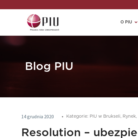
O PIU
Blog PIU
14 grudnia 2020
Kategorie:
PIU w Brukseli,
Rynek,
Resolution – ubezpie