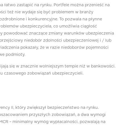
a łatwo zastąpić na rynku. Portfele można przenieść na
ści też nie wydaje się być problemem w branży
ozdrobnione i konkurencyjne. To pozwala na płynne
roblemów ubezpieczyciela, co umożliwia ciągłość
yby powodować znaczące zmiany warunków ubezpieczenia
zejściowy niedobór zdolności ubezpieczeniowej i / lub
iadczenia pokazały, że w razie niedoborów pojemności
we podmioty.
ają się w znacznie wolniejszym tempie niż w bankowości.
u czasowego zobowiązań ubezpieczycieli.
ency II, który zwiększył bezpieczeństwo na rynku.
 oszacowaniem przyszłych zobowiązań, a dwa wymogi
 MCR – minimalny wymóg wypłacalności, pozwalają na