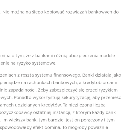
bić. Nie można na ślepo kopiować rozwiązań bankowych do
I
omina o tym, że z bankami różnią ubezpieczenia modele
ażenie na ryzyko systemowe.
eniach z resztą systemu finansowego. Banki działają jako
 pieniądze na rachunkach bankowych, a kredytobiorcami
nie zapadalności. Żeby zabezpieczyć się przed ryzykiem
wych. Ponadto wykorzystują sekurytyzację, aby przenieść
amach udzielanych kredytów. Ta niezliczona liczba
 pożyczkodawcy ostatniej instancji, z którym każdy bank
 im większy bank, tym bardziej jest on połączony i tym
k spowodowałby efekt domina. To mogłoby poważnie