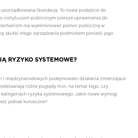
 i uporządkowaną likwidację. To nowe podejście do
no instytucjom publicznym szersze uprawnienia do
owy mechanizm ma wyeliminować pomoc publiczną w
by skutki złego zarządzania podmiotem ponieśli jego
JĄ RYZYKO SYSTEMOWE?
ych i międzynarodowych podejmowało działania zmierzające
zedstawiają różne poglądy m.in. na temat tego, czy
w kategoriach ryzyka systemowego. Jakie nowe wymogi
jest jednak konieczne?