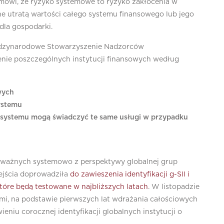
h mówi, że ryzyko systemowe to ryzyko zakłócenia w
e utratą wartości całego systemu finansowego lub jego
la gospodarki.
iędzynarodowe Stowarzyszenie Nadzorców
nie poszczególnych instytucji finansowych według
wych
ystemu
y systemu mogą świadczyć te same usługi w przypadku
li ważnych systemowo z perspektywy globalnej grup
ejścia doprowadziła
do zawieszenia identyfikacji g-SII i
tóre będą testowane w najbliższych latach
. W listopadzie
ymi, na podstawie pierwszych lat wdrażania całościowych
niu corocznej identyfikacji globalnych instytucji o