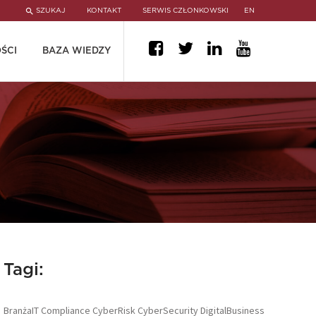
SZUKAJ
KONTAKT
SERWIS CZŁONKOWSKI
EN
ŚCI
BAZA WIEDZY
Tagi:
BranżaIT
Compliance
CyberRisk
CyberSecurity
DigitalBusiness