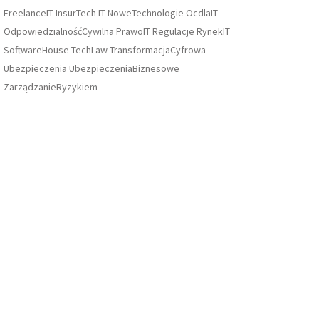
FreelanceIT
InsurTech
IT
NoweTechnologie
OcdlaIT
OdpowiedzialnośćCywilna
PrawoIT
Regulacje
RynekIT
SoftwareHouse
TechLaw
TransformacjaCyfrowa
Ubezpieczenia
UbezpieczeniaBiznesowe
ZarządzanieRyzykiem