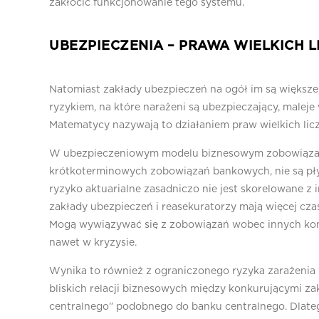
zakłócić funkcjonowanie tego systemu.
UBEZPIECZENIA – PRAWA WIELKICH L
Natomiast zakłady ubezpieczeń na ogół im są większe,
ryzykiem, na które narażeni są ubezpieczający, maleje
Matematycy nazywają to działaniem praw wielkich licz
W ubezpieczeniowym modelu biznesowym zobowiązani
krótkoterminowych zobowiązań bankowych, nie są płyn
ryzyko aktuarialne zasadniczo nie jest skorelowane z
zakłady ubezpieczeń i reasekuratorzy mają więcej cz
Mogą wywiązywać się z zobowiązań wobec innych ko
nawet w kryzysie.
Wynika to również z ograniczonego ryzyka zarażenia
bliskich relacji biznesowych między konkurującymi za
centralnego” podobnego do banku centralnego. Dlateg