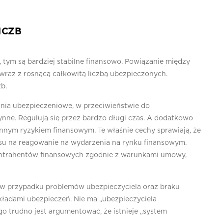
ICZB
 tym są bardziej stabilne finansowo. Powiązanie między
 wraz z rosnącą całkowitą liczbą ubezpieczonych.
b.
a ubezpieczeniowe, w przeciwieństwie do
ne. Regulują się przez bardzo długi czas. A dodatkowo
 innym ryzykiem finansowym. Te właśnie cechy sprawiają, że
asu na reagowanie na wydarzenia na rynku finansowym.
ntrahentów finansowych zgodnie z warunkami umowy,
 w przypadku problemów ubezpieczyciela oraz braku
kładami ubezpieczeń. Nie ma „ubezpieczyciela
o trudno jest argumentować, że istnieje „system