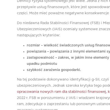
Definicji ryzyka systemowego jest wiele. Jedna z nic
przepływie usług finansowych, które jest spowodowan
części. Może mieć poważne negatywne konsekwencje d
Do niedawna Rada Stabilności Finansowej (FSB) i M
Ubezpieczeniowych (IAIS) oceniały systemowe znacze
następujących kryteriów:
rozmiar – wielkość świadczonych usług finanso
powiązania – powiązania z innymi elementami s
zastępowalność – zakres, w jakim inne element
upadku podmiotu
szybkość zarażenia gospodarki.
Na tej podstawie dokonywano identyfikacji g-SII, czy
ubezpieczeniowych. Jednak szeroka krytyka tego pod
opracowania nowych ram dla stabilności finansowej, k
2022 r. FSB w porozumieniu z IAIS i władzami krajow
ram, zdecyduje o zaprzestaniu lub ponownym ustanowie