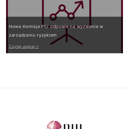
Nowa Komisja PIU odpowie na wyzwania w
zarządzaniu ryzykiem
Czytaj więcej >