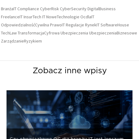
BranżaIT
Compliance
CyberRisk
CyberSecurity
DigitalBusiness
FreelanceIT
InsurTech
IT
NoweTechnologie
OcdlaIT
OdpowiedzialnośćCywilna
PrawoIT
Regulacje
RynekIT
SoftwareHouse
TechLaw
TransformacjaCyfrowa
Ubezpieczenia
UbezpieczeniaBiznesowe
ZarządzanieRyzykiem
Zobacz inne wpisy