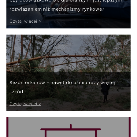
Czy obowiązkowe OC dla branży IT jest lepszym
rozwiązaniem niż mechanizmy rynkowe?
Czytaj więcej >
Sezon orkanów – nawet do ośmiu razy więcej
szkód
Czytaj więcej >