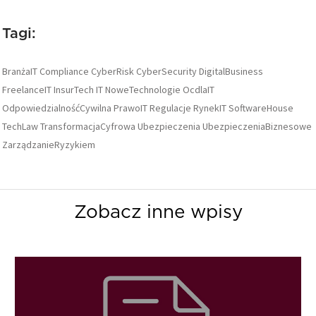
Tagi:
BranżaIT
Compliance
CyberRisk
CyberSecurity
DigitalBusiness
FreelanceIT
InsurTech
IT
NoweTechnologie
OcdlaIT
OdpowiedzialnośćCywilna
PrawoIT
Regulacje
RynekIT
SoftwareHouse
TechLaw
TransformacjaCyfrowa
Ubezpieczenia
UbezpieczeniaBiznesowe
ZarządzanieRyzykiem
Zobacz inne wpisy