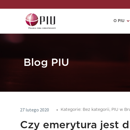
O PIU
Blog PIU
27 lutego 2020
Kategorie:
Bez kategorii,
PIU w Br
Czy emerytura jest d