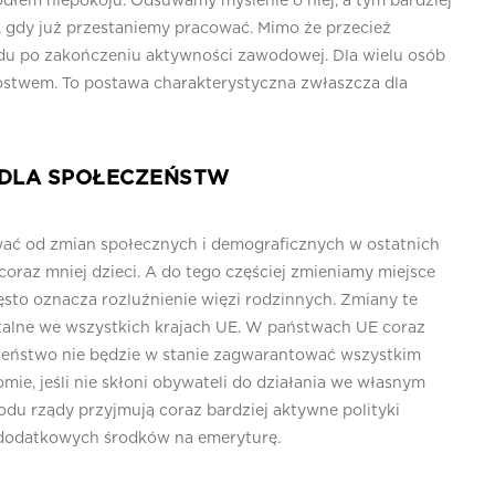
 źródłem niepokoju. Odsuwamy myślenie o niej, a tym bardziej
ć, gdy już przestaniemy pracować. Mimo że przecież
hodu po zakończeniu aktywności zawodowej. Dla wielu osób
óstwem. To postawa charakterystyczna zwłaszcza dla
 DLA SPOŁECZEŃSTW
ać od zmian społecznych i demograficznych w ostatnich
coraz mniej dzieci. A do tego częściej zmieniamy miejsce
ęsto oznacza rozluźnienie więzi rodzinnych. Zmiany te
talne we wszystkich krajach UE. W państwach UE coraz
czeństwo nie będzie w stanie zagwarantować wszystkim
ie, jeśli nie skłoni obywateli do działania we własnym
du rządy przyjmują coraz bardziej aktywne polityki
 dodatkowych środków na emeryturę.