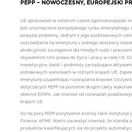
PEPP – NOWOCZESNY, EUROPEJSKI 
UE opracowała w ostatnim czasie ogólnoeuropejski i
jest urozmaicenie europejskiego rynku emerytalnego
powyżej problemy. Jednym z jego podstawowych celó
oszczędzania na emeryturę u jednego dostawcy niezal
atrakcyjność szczególnie dla młodych ludzi i pracow
obywatelom Unii prawa do życia i pracy w całej UE. D
inwestycyjne, banki i podmioty zarządzające aktywam
jednakowych warunkach w różnych krajach UE. Zapew
emeryturę uzupełniając rozwiązania krajowe. Oczywi
dotyczących PEPP na poziomie drugim (akty wykonawc
obecnie EIOPA. Jak również od rozwiązań podatkowy
krajach UE.
Do tej pory PEPP pozytywnie oceniły takie instytucje 
Finance, AFME. Warto zauważyć również, że Irlandia o
produktów kwalifikujących się do projektu automatycz