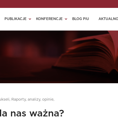
PUBLIKACJE
KONFERENCJE
BLOG PIU
AKTUALNO
ukseli,
Raporty, analizy, opinie,
la nas ważna?