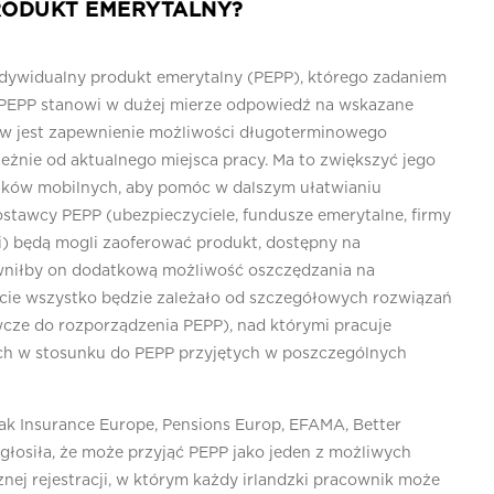
PRODUKT EMERYTALNY?
ndywidualny produkt emerytalny (PEPP), którego zadaniem
. PEPP stanowi w dużej mierze odpowiedź na wskazane
w jest zapewnienie możliwości długoterminowego
eżnie od aktualnego miejsca pracy. Ma to zwiększyć jego
ników mobilnych, aby pomóc w dalszym ułatwianiu
ostawcy PEPP (ubezpieczyciele, fundusze emerytalne, firmy
i) będą mogli zaoferować produkt, dostępny na
niłby on dodatkową możliwość oszczędzania na
ście wszystko będzie zależało od szczegółowych rozwiązań
ze do rozporządzenia PEPP), nad którymi pracuje
ch w stosunku do PEPP przyjętych w poszczególnych
jak Insurance Europe, Pensions Europ, EFAMA, Better
głosiła, że może przyjąć PEPP jako jeden z możliwych
nej rejestracji, w którym każdy irlandzki pracownik może