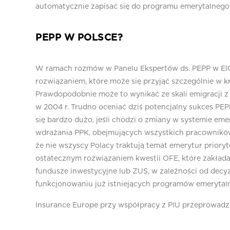
automatycznie zapisać się do programu emerytalnego 
PEPP W POLSCE?
W ramach rozmów w Panelu Ekspertów ds. PEPP w EIOP
rozwiązaniem, które może się przyjąć szczególnie w 
Prawdopodobnie może to wynikać ze skali emigracji z 
w 2004 r. Trudno oceniać dziś potencjalny sukces PEPP
się bardzo dużo, jeśli chodzi o zmiany w systemie eme
wdrażania PPK, obejmujących wszystkich pracowników
że nie wszyscy Polacy traktują temat emerytur priory
ostatecznym rozwiązaniem kwestii OFE, które zakład
fundusze inwestycyjne lub ZUS, w zależności od decyz
funkcjonowaniu już istniejących programów emerytaln
Insurance Europe przy współpracy z PIU przeprowadz