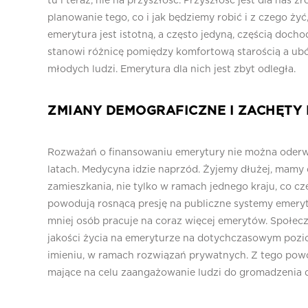
tu i teraz, nie na przyszłość. Przyszłość jest dla nas
planowanie tego, co i jak będziemy robić i z czego ży
emerytura jest istotną, a często jedyną, częścią doc
stanowi różnicę pomiędzy komfortową starością a ub
młodych ludzi. Emerytura dla nich jest zbyt odległa.
ZMIANY DEMOGRAFICZNE I ZACHĘTY
Rozważań o finansowaniu emerytury nie można oderw
latach. Medycyna idzie naprzód. Żyjemy dłużej, mamy 
zamieszkania, nie tylko w ramach jednego kraju, co cz
powodują rosnącą presję na publiczne systemy emery
mniej osób pracuje na coraz więcej emerytów. Społe
jakości życia na emeryturze na dotychczasowym poziom
imieniu, w ramach rozwiązań prywatnych. Z tego powo
mające na celu zaangażowanie ludzi do gromadzenia