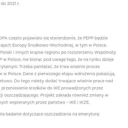
do 2021 r.
A często pojawiało się stwierdzenie, że PEPP będzie
krajach Europy Środkowo-Wschodniej, w tym w Polsce.
Polski i innych krajów regionu po rozszerzeniu Wspólnoty
 w Polsce, nie biorąc pod uwagę tego, że na rynku dzieje
rytalnym. Trzeba pamiętać, że trwa właśnie proces
 w Polsce. Dane z pierwszego etapu wdrożenia pokazują,
tetowo. Do tego należy dodać trwające właśnie prace nad
a przeniesienie środków do IKE prowadzonych przez
ji oszczędzającego. Projekt zakłada również zmiany w
ych wspieranych przez państwo – IKE i IKZE.
iła badanie dotyczące oszczędzania na emeryturę: