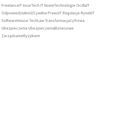
FreelanceIT
InsurTech
IT
NoweTechnologie
OcdlaIT
OdpowiedzialnośćCywilna
PrawoIT
Regulacje
RynekIT
SoftwareHouse
TechLaw
TransformacjaCyfrowa
Ubezpieczenia
UbezpieczeniaBiznesowe
ZarządzanieRyzykiem