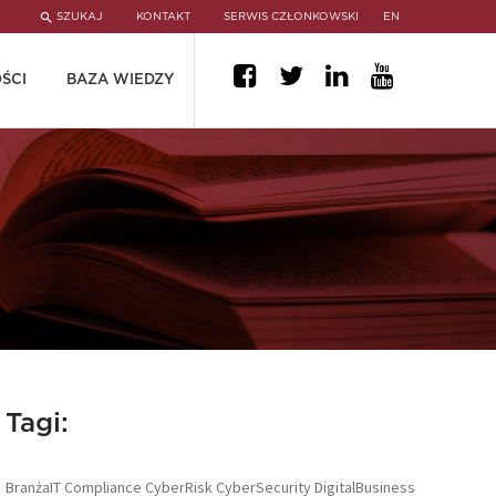
SZUKAJ
KONTAKT
SERWIS CZŁONKOWSKI
EN
ŚCI
BAZA WIEDZY
Tagi:
BranżaIT
Compliance
CyberRisk
CyberSecurity
DigitalBusiness