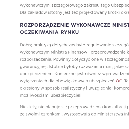
wykonawczym, szczegółowego zakresu tego ubezpiecz
Dla zakładów istotny jest też projektowany krótki okre
ROZPORZĄDZENIE WYKONAWCZE MINIST
OCZEKIWANIA RYNKU
Dobrą praktyką dotychczas było regulowanie szczegó
wykonawczym Ministra Finansów i przeprowadzanie k
rozporządzenia. Powinny dotyczyć one w szczególnoś
gwarancyjnej. Istotne byłoby rozważenie m.in., jaki
ubezpieczeniem. Konieczne jest również wprowadzeni
wyłączeniach dla obowiązkowych ubezpieczeń
OC
. T
określony w sposób realistyczny i uwzględniał kom
możliwościami ubezpieczycieli.
Niestety, nie planuje się przeprowadzenia konsultacji 
ze swoimi członkami, wystosowała do Ministerstwa In