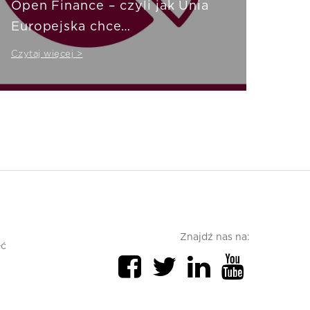
Open Finance – czyli jak Unia
Europejska chce
zrewolucjonizować rynek
Czytaj więcej >
finansowy
Znajdź nas na:
ęć