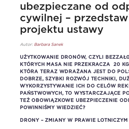
ubezpieczane od odp
cywilnej – przedstaw
projektu ustawy
Autor:
Barbara Sanek
UŻYTKOWANIE DRONÓW, CZYLI BEZZAŁ
KTÓRYCH MASA NIE PRZEKRACZA 20 KG,
KTÓRA TERAZ WDRAŻANA JEST DO POL
DOBRZE, SZYBKI ROZWÓJ TECHNIKI, DU
WYKORZYSTYWANIE ICH DO CELÓW REKR
PAŃSTWOWYCH, TO WYSTARCZAJĄCE POW
TEŻ OBOWIĄZKOWE UBEZPIECZENIE ODP
POWINNIŚMY WIEDZIEĆ?
DRONY – ZMIANY W PRAWIE LOTNICZYM