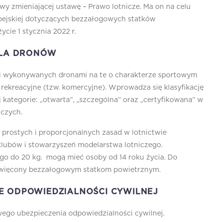
wy zmieniającej ustawę – Prawo lotnicze. Ma on na celu
pejskiej dotyczących bezzałogowych statków
cie 1 stycznia 2022 r.
DLA DRONÓW
cji wykonywanych dronami na te o charakterze sportowym
 rekreacyjne (tzw. komercyjne). Wprowadza się klasyfikację
kategorie: „otwarta”, „szczególna” oraz „certyfikowana” w
iczych.
prostych i proporcjonalnych zasad w lotnictwie
ubów i stowarzyszeń modelarstwa lotniczego.
go do 20 kg. mogą mieć osoby od 14 roku życia. Do
święcony bezzałogowym statkom powietrznym.
E ODPOWIEDZIALNOŚCI CYWILNEJ
go ubezpieczenia odpowiedzialności cywilnej.