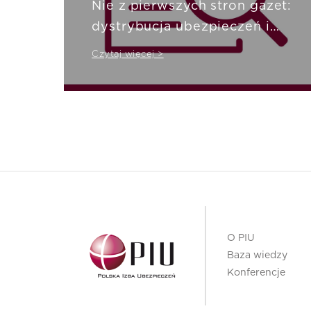
Nie z pierwszych stron gazet:
dystrybucja ubezpieczeń i
ubezpieczenia
Czytaj więcej >
odpowiedzialności cywilnej
O PIU
Baza wiedzy
Konferencje