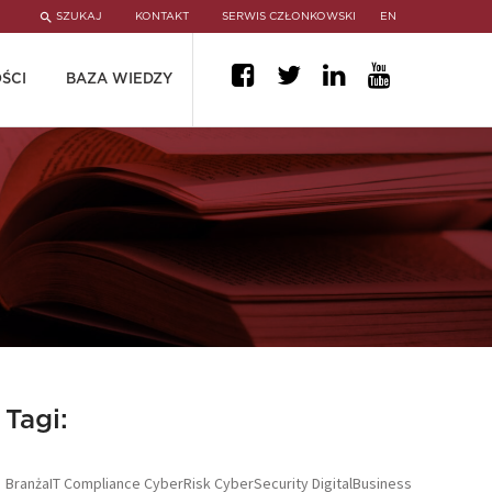
SZUKAJ
KONTAKT
SERWIS CZŁONKOWSKI
EN
ŚCI
BAZA WIEDZY
Tagi:
BranżaIT
Compliance
CyberRisk
CyberSecurity
DigitalBusiness