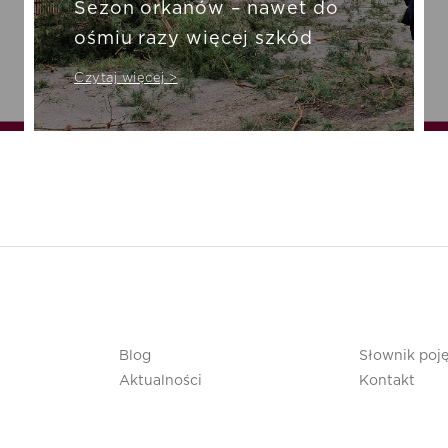
Sezon orkanów – nawet do
ośmiu razy więcej szkód
Czytaj więcej >
Blog
Słownik poj
Aktualności
Kontakt