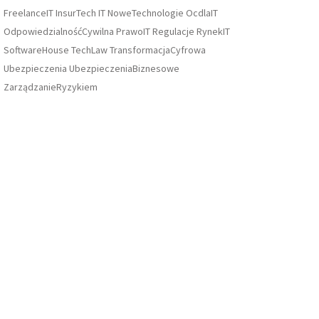
FreelanceIT
InsurTech
IT
NoweTechnologie
OcdlaIT
OdpowiedzialnośćCywilna
PrawoIT
Regulacje
RynekIT
SoftwareHouse
TechLaw
TransformacjaCyfrowa
Ubezpieczenia
UbezpieczeniaBiznesowe
ZarządzanieRyzykiem