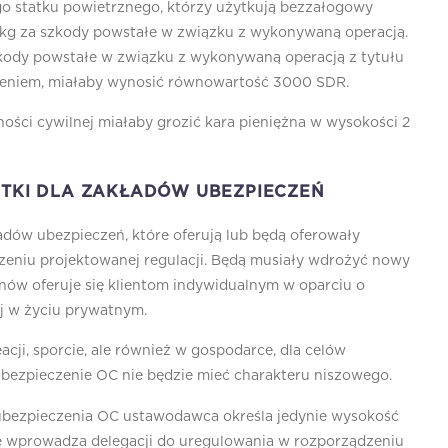
o statku powietrznego, którzy użytkują bezzałogowy
0 kg za szkody powstałe w związku z wykonywaną operacją.
kody powstałe w związku z wykonywaną operacją z tytułu
czeniem, miałaby wynosić równowartość 3000 SDR.
ści cywilnej miałaby grozić kara pieniężna w wysokości 2
UTKI DLA ZAKŁADÓW UBEZPIECZEŃ
adów ubezpieczeń, które oferują lub będą oferowały
eniu projektowanej regulacji. Będą musiały wdrożyć nowy
nów oferuje się klientom indywidualnym w oparciu o
j w życiu prywatnym.
ji, sporcie, ale również w gospodarce, dla celów
bezpieczenie OC nie będzie mieć charakteru niszowego.
ubezpieczenia OC ustawodawca określa jedynie wysokość
nie wprowadza delegacji do uregulowania w rozporządzeniu