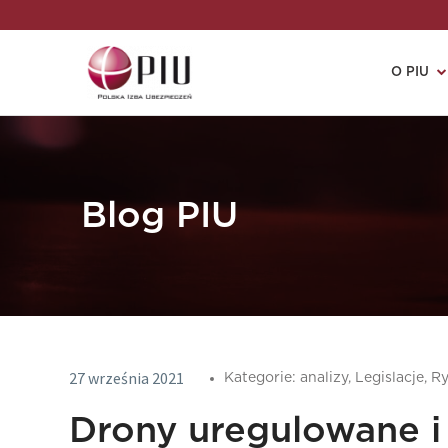
O PIU
Blog PIU
27 września 2021
Kategorie:
analizy,
Legislacje,
Ry
Drony uregulowane 