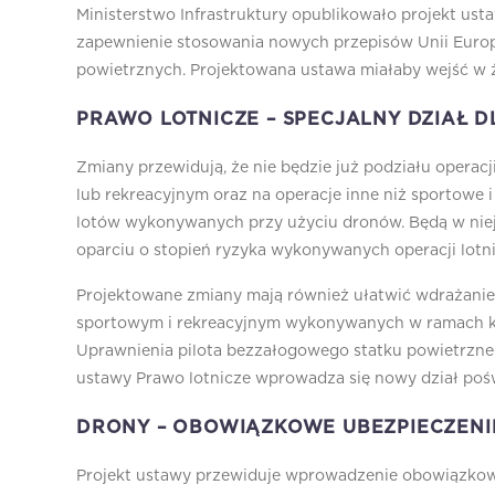
Ministerstwo Infrastruktury opublikowało projekt usta
zapewnienie stosowania nowych przepisów Unii Euro
powietrznych. Projektowana ustawa miałaby wejść w ży
PRAWO LOTNICZE – SPECJALNY DZIAŁ 
Zmiany przewidują, że nie będzie już podziału opera
lub rekreacyjnym oraz na operacje inne niż sportowe i
lotów wykonywanych przy użyciu dronów. Będą w niej 
oparciu o stopień ryzyka wykonywanych operacji lotn
Projektowane zmiany mają również ułatwić wdrażanie 
sportowym i rekreacyjnym wykonywanych w ramach kl
Uprawnienia pilota bezzałogowego statku powietrzne
ustawy Prawo lotnicze wprowadza się nowy dział po
DRONY – OBOWIĄZKOWE UBEZPIECZENI
Projekt ustawy przewiduje wprowadzenie obowiązkowe