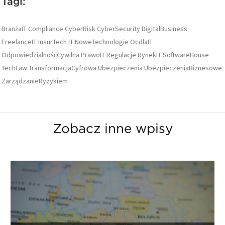
Tagi:
BranżaIT
Compliance
CyberRisk
CyberSecurity
DigitalBusiness
FreelanceIT
InsurTech
IT
NoweTechnologie
OcdlaIT
OdpowiedzialnośćCywilna
PrawoIT
Regulacje
RynekIT
SoftwareHouse
TechLaw
TransformacjaCyfrowa
Ubezpieczenia
UbezpieczeniaBiznesowe
ZarządzanieRyzykiem
Zobacz inne wpisy