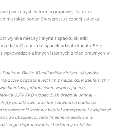
o ubezpieczonych w formie grupowej. Ta forma
czeń ma także ponad 5% wzrostu liczonej składką
zrost wynika między innymi z spadku składki
sprzedaży. Oznacza to spadek udziału kanału BA o
zas wprowadzania innych istotnych zmian prawnych w
 Polaków. Blisko 10 miliardów złotych aktywów
na życie pozostają jednym z najbardziej zaufanych i
wie klientów, jednocześnie wspierając ich
edwie 0,7% PKB wobec 3,9% średniej unijnej –
zachęty podatkowe oraz konsekwentna edukacja
oże wzmocnić krajowy kapitał emerytalny i zwiększyć
zy, że ubezpieczyciele finalnie znaleźli się w
alszego dopracowania i będziemy tu blisko