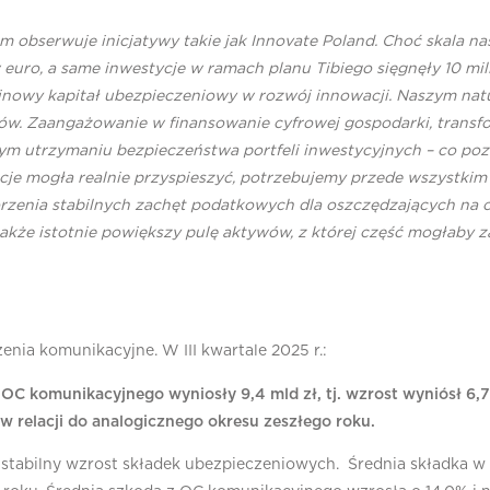
em obserwuje inicjatywy takie jak Innovate Poland. Choć skala n
euro, a same inwestycje w ramach planu Tibiego sięgnęły 10 mil
inowy kapitał ubezpieczeniowy w rozwój innowacji. Naszym nat
. Zaangażowanie w finansowanie cyfrowej gospodarki, transform
snym utrzymaniu bezpieczeństwa portfeli inwestycyjnych – co pozo
wacje mogła realnie przyspieszyć, potrzebujemy przede wszystk
rzenia stabilnych zachęt podatkowych dla oszczędzających na ce
kże istotnie powiększy pulę aktywów, z której część mogłaby za
enia komunikacyjne. W III kwartale 2025 r.:
 komunikacyjnego wyniosły 9,4 mld zł, tj. wzrost wyniósł 6,7%
w relacji do analogicznego okresu zeszłego roku.
 stabilny wzrost składek ubezpieczeniowych. Średnia składka w