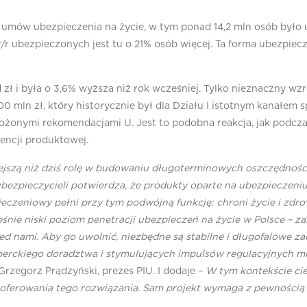
ln umów ubezpieczenia na życie, w tym ponad 14,2 mln osób był
 r/r ubezpieczonych jest tu o 21% osób więcej. Ta forma ubezpie
d zł i była o 3,6% wyższa niż rok wcześniej. Tylko nieznaczny w
0 mln zł, który historycznie był dla Działu I istotnym kanałem 
rożonymi rekomendacjami U. Jest to podobna reakcja, jak podc
encji produktowej.
jszą niż dziś rolę w budowaniu długoterminowych oszczędności
zpieczycieli potwierdza, że produkty oparte na ubezpieczeniu 
ieczeniowy pełni przy tym podwójną funkcję: chroni życie i zdro
ie niski poziom penetracji ubezpieczeń na życie w Polsce – zal
ed nami. Aby go uwolnić, niezbędne są stabilne i długofalowe 
perckiego doradztwa i stymulujących impulsów regulacyjnych m
Grzegorz Prądzyński, prezes PIU. I dodaje –
W tym kontekście cies
oferowania tego rozwiązania.
Sam projekt
wymaga z pewnością d