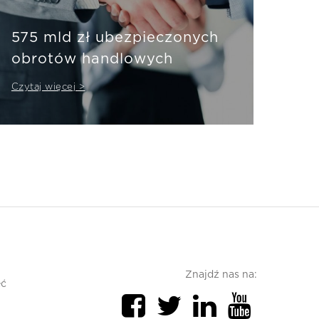
575 mld zł ubezpieczonych
obrotów handlowych
Czytaj więcej >
Znajdź nas na:
ęć