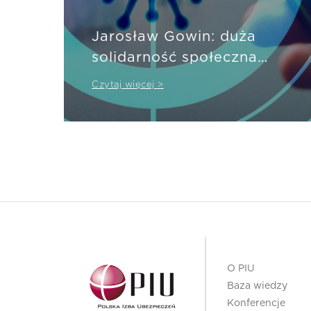
Jarosław Gowin: duża
solidarność społeczna
ubezpieczycieli
Czytaj więcej >
O PIU
Baza wiedzy
Konferencje