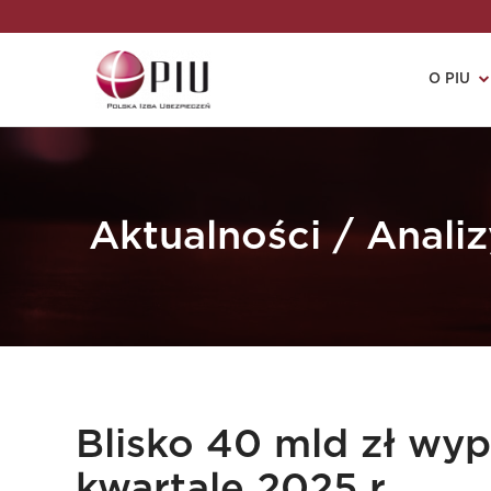
O PIU
Aktualności / Anali
Blisko 40 mld zł wy
kwartale 2025 r.