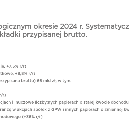
logicznym okresie 2024 r. Systematycz
kładki przypisanej brutto.
ie, +7,5% r/r)
ątkowe, +8,8% r/r)
rzypisana brutto) 66 mld zł, w tym:
/r)
cjach i inuczowe liczby:nych papierach o stałej kwocie dochodu
ranżę w akcjach spółek z GPW i innych papierach o zmiennej k
ochodowego (+36% r/r)