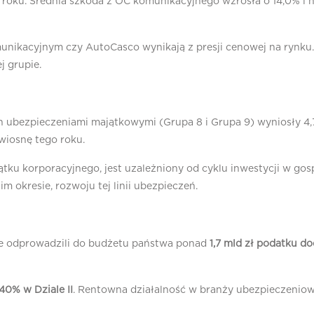
roku. Średnia szkoda z OC komunikacyjnego wzrosła o 14,0% i n
unikacyjnym czy AutoCasco wynikają z presji cenowej na rynku.
j grupie.
ubezpieczeniami majątkowymi (Grupa 8 i Grupa 9) wyniosły 4,7 ml
wiosnę tego roku.
ku korporacyjnego, jest uzależniony od cyklu inwestycji w go
m okresie, rozwoju tej linii ubezpieczeń.
ele odprowadzili do budżetu państwa ponad
1,7 mld zł podatku 
40% w Dziale II
. Rentowna działalność w branży ubezpieczeniowej