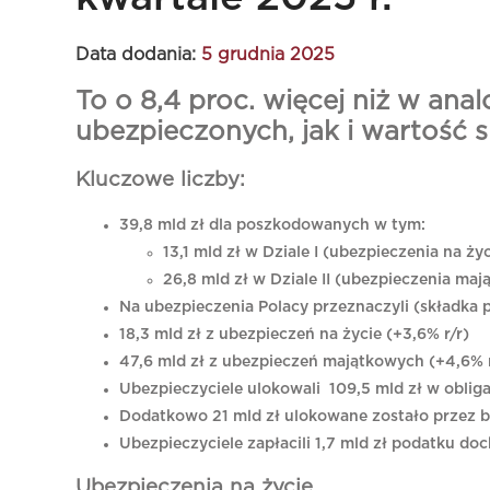
Data dodania:
5 grudnia 2025
To o 8,4 proc. więcej niż w ana
ubezpieczonych, jak i wartość s
Kluczowe liczby:
39,8 mld zł dla poszkodowanych w tym:
13,1 mld zł w Dziale I (ubezpieczenia na życ
26,8 mld zł w Dziale II (ubezpieczenia maj
Na ubezpieczenia Polacy przeznaczyli (składka p
18,3 mld zł z ubezpieczeń na życie (+3,6% r/r)
47,6 mld zł z ubezpieczeń majątkowych (+4,6% r
Ubezpieczyciele ulokowali 109,5 mld zł w obliga
Dodatkowo 21 mld zł ulokowane zostało przez b
Ubezpieczyciele zapłacili 1,7 mld zł podatku d
Ubezpieczenia na życie