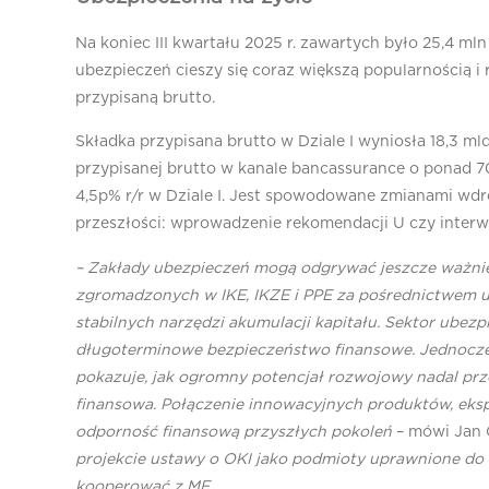
Na koniec III kwartału 2025 r. zawartych było 25,4 m
ubezpieczeń cieszy się coraz większą popularnością i
przypisaną brutto.
Składka przypisana brutto w Dziale I wyniosła 18,3 ml
przypisanej brutto w kanale bancassurance o ponad 70
4,5p% r/r w Dziale I. Jest spowodowane zmianami wd
przeszłości: wprowadzenie rekomendacji U czy interw
– Zakłady ubezpieczeń mogą odgrywać jeszcze ważnie
zgromadzonych w IKE, IKZE i PPE za pośrednictwem ube
stabilnych narzędzi akumulacji kapitału. Sektor ubezp
długoterminowe bezpieczeństwo finansowe. Jednocześn
pokazuje, jak ogromny potencjał rozwojowy nadal prz
finansowa. Połączenie innowacyjnych produktów, eks
odporność finansową przyszłych pokoleń
– mówi Jan 
projekcie ustawy o OKI jako podmioty uprawnione do 
kooperować z MF.