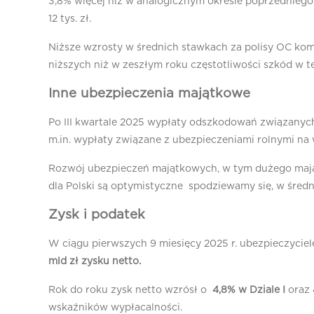
3,8% więcej niż w analogicznym okresie poprzedniego 
12 tys. zł.
Niższe wzrosty w średnich stawkach za polisy OC kom
niższych niż w zeszłym roku częstotliwości szkód w te
Inne ubezpieczenia majątkowe
Po III kwartale 2025 wypłaty odszkodowań związanych 
m.in. wypłaty związane z ubezpieczeniami rolnymi na 
Rozwój ubezpieczeń majątkowych, w tym dużego mająt
dla Polski są optymistyczne spodziewamy się, w średni
Zysk i podatek
W ciągu pierwszych 9 miesięcy 2025 r. ubezpieczyci
mld zł zysku netto
.
Rok do roku zysk netto wzrósł o
4,8% w Dziale I
oraz
wskaźników wypłacalności.