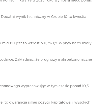
a koniec III kwartału 2025 roku wyniosła nieco ponad
 Dodatni wynik techniczny w Grupie 10 to kwestia
d zł i jest to wzrost o 11,7% r/r. Wpływ na to miały
spodarce. Zakładając, że prognozy makroekonomiczne
dochodowego
wypracowując w tym czasie
ponad 10,5
 to gwarancja silnej pozycji kapitałowej i wysokich