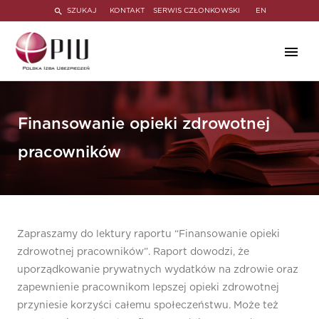
SZUKAJ
KONTAKT
SERWIS CZŁONKOWSKI
EN
Finansowanie opieki zdrowotnej
pracowników
Zapraszamy do lektury raportu “Finansowanie opieki
zdrowotnej pracowników”. Raport dowodzi, że
uporządkowanie prywatnych wydatków na zdrowie oraz
zapewnienie pracownikom lepszej opieki zdrowotnej
przyniesie korzyści całemu społeczeństwu. Może też