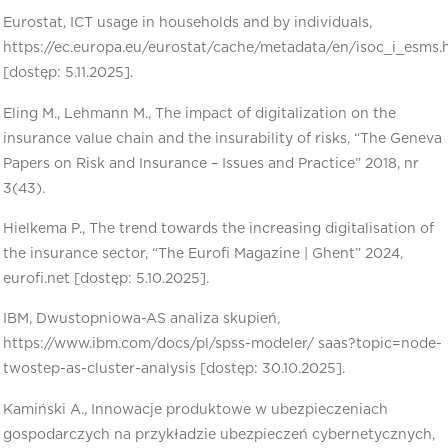
Eurostat, ICT usage in households and by individuals,
https://ec.europa.eu/eurostat/cache/metadata/en/isoc_i_esms.
[dostęp: 5.11.2025].
Eling M., Lehmann M., The impact of digitalization on the
insurance value chain and the insurability of risks, “The Geneva
Papers on Risk and Insurance – Issues and Practice” 2018, nr
3(43).
Hielkema P., The trend towards the increasing digitalisation of
the insurance sector, “The Eurofi Magazine | Ghent” 2024,
eurofi.net [dostęp: 5.10.2025].
IBM, Dwustopniowa-AS analiza skupień,
https://www.ibm.com/docs/pl/spss-modeler/ saas?topic=node-
twostep-as-cluster-analysis [dostęp: 30.10.2025].
Kamiński A., Innowacje produktowe w ubezpieczeniach
gospodarczych na przykładzie ubezpieczeń cybernetycznych,