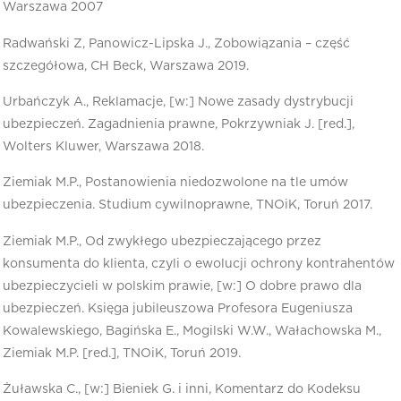
Warszawa 2007
Radwański Z, Panowicz-Lipska J., Zobowiązania – część
szczegółowa, CH Beck, Warszawa 2019.
Urbańczyk A., Reklamacje, [w:] Nowe zasady dystrybucji
ubezpieczeń. Zagadnienia prawne, Pokrzywniak J. [red.],
Wolters Kluwer, Warszawa 2018.
Ziemiak M.P., Postanowienia niedozwolone na tle umów
ubezpieczenia. Studium cywilnoprawne, TNOiK, Toruń 2017.
Ziemiak M.P., Od zwykłego ubezpieczającego przez
konsumenta do klienta, czyli o ewolucji ochrony kontrahentów
ubezpieczycieli w polskim prawie, [w:] O dobre prawo dla
ubezpieczeń. Księga jubileuszowa Profesora Eugeniusza
Kowalewskiego, Bagińska E., Mogilski W.W., Wałachowska M.,
Ziemiak M.P. [red.], TNOiK, Toruń 2019.
Żuławska C., [w:] Bieniek G. i inni, Komentarz do Kodeksu