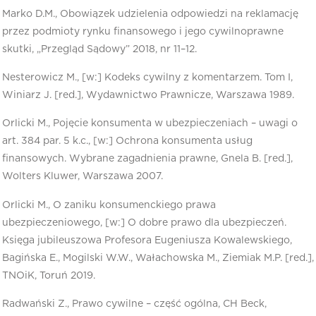
Marko D.M., Obowiązek udzielenia odpowiedzi na reklamację
przez podmioty rynku finansowego i jego cywilnoprawne
skutki, „Przegląd Sądowy” 2018, nr 11–12.
Nesterowicz M., [w:] Kodeks cywilny z komentarzem. Tom I,
Winiarz J. [red.], Wydawnictwo Prawnicze, Warszawa 1989.
Orlicki M., Pojęcie konsumenta w ubezpieczeniach – uwagi o
art. 384 par. 5 k.c., [w:] Ochrona konsumenta usług
finansowych. Wybrane zagadnienia prawne, Gnela B. [red.],
Wolters Kluwer, Warszawa 2007.
Orlicki M., O zaniku konsumenckiego prawa
ubezpieczeniowego, [w:] O dobre prawo dla ubezpieczeń.
Księga jubileuszowa Profesora Eugeniusza Kowalewskiego,
Bagińska E., Mogilski W.W., Wałachowska M., Ziemiak M.P. [red.],
TNOiK, Toruń 2019.
Radwański Z., Prawo cywilne – część ogólna, CH Beck,