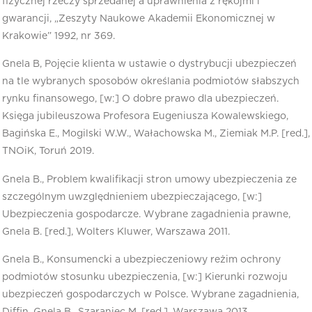
fizycznej rzeczy sprzedanej a uprawnienia z rękojmi i
gwarancji, „Zeszyty Naukowe Akademii Ekonomicznej w
Krakowie” 1992, nr 369.
Gnela B, Pojęcie klienta w ustawie o dystrybucji ubezpieczeń
na tle wybranych sposobów określania podmiotów słabszych
rynku finansowego, [w:] O dobre prawo dla ubezpieczeń.
Księga jubileuszowa Profesora Eugeniusza Kowalewskiego,
Bagińska E., Mogilski W.W., Wałachowska M., Ziemiak M.P. [red.],
TNOiK, Toruń 2019.
Gnela B., Problem kwalifikacji stron umowy ubezpieczenia ze
szczególnym uwzględnieniem ubezpieczającego, [w:]
Ubezpieczenia gospodarcze. Wybrane zagadnienia prawne,
Gnela B. [red.], Wolters Kluwer, Warszawa 2011.
Gnela B., Konsumencki a ubezpieczeniowy reżim ochrony
podmiotów stosunku ubezpieczenia, [w:] Kierunki rozwoju
ubezpieczeń gospodarczych w Polsce. Wybrane zagadnienia,