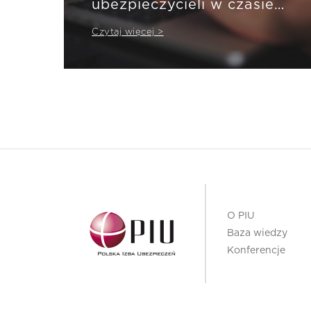
ubezpieczycieli w czasie
pandemii
Czytaj więcej >
O PIU
Baza wiedzy
Konferencje