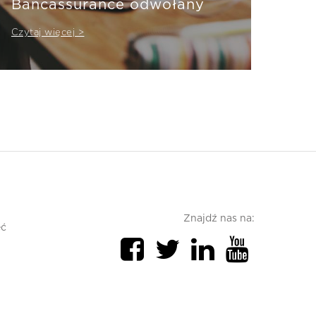
Bancassurance odwołany
Czytaj więcej >
Znajdź nas na:
ęć