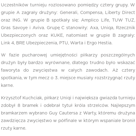
Uczestników turnieju rozlosowano pomiędzy cztery grupy. W
grupie A zagrały drużyny: Generali, Compensa, Liberty Direct
oraz ING. W grupie B spotkały się: Amplico Life, TUW TUZ,
Gras Savoye i Aviva. Grupę C stanowiły: Axa, Uniqa, Rzecznik
Ubezpieczonych oraz KUKE, natomiast w grupie B zagrały:
Link 4, BRE Ubezpieczenia, PTU, Warta i Ergo Hestia.
W fazie pucharowej umiejętności piłkarzy poszczególnych
drużyn były bardzo wyrównane, dlatego trudno było wskazać
faworyta do zwycięstwa w całych zawodach. Aż cztery
spotkania, w tym mecz o 3. miejsce musiały rozstrzygnąć rzuty
karne.
Krzysztof Kuchciak, piłkarz Uniqi i największa gwiazda turnieju
zdobył 8 bramek i odebrał tytuł króla strzelców. Najlepszym
bramkarzem wybrano Guy Cautersa z Warty, któremu drużyna
zawdzięcza zwycięstwo w półfinale w którym wspaniale bronił
rzuty karne.