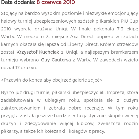
Data dodania:
8 czerwca 2010
Stojący na bardzo wysokim poziomie i niezwykle emocjonujący
halowy turniej ubezpieczeniowych szóstek piłkarskich PIU Cup
2010 wygrała drużyna Uniqi. W finale pokonała 7:3 ekipę
Warty. W meczu o 3. miejsce Axa Direct dopiero w rzutach
karnych okazała się lepsza od Liberty Direct. Królem strzelców
został
Krzysztof Kuchciak
z Uniqi, a najlepszym bramkarzem
turnieju wybrano
Guy Cautersa
z Warty. W zawodach wzięło
udział 17 drużyn.
<Przewiń do końca aby obejrzeć galerię zdjęć>
Był to już drugi turniej piłkarski ubezpieczycieli. Impreza, która
zadebiutowała w ubiegłym roku, spotkała się z dużym
zainteresowaniem i zebrała dobre recenzje. W tym roku
przyjęta została jeszcze bardzie entuzjastycznie, skupiła więcej
drużyn i zdecydowanie więcej kibiców, zwłaszcza rodzin
piłkarzy, a także ich koleżanki i kolegów z pracy.