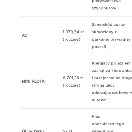
pierwszeństwa
szynobusowi
Samochód został
1 079,54 zł
skradziony z
AC
(rocznie)
parkingu prywatnej
posesji
Kierujący pojazdem
zasnął za kierownic
6 701,28 zł
i przejechał na drug
MINI FLOTA
(rocznie)
stronę ulicy,
uderzając czołowo 
autokar
Pies
ubezpieczonego
OC w życiu
52 zł
wbiegł pod