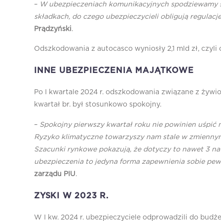
–
W ubezpieczeniach komunikacyjnych spodziewamy się 
składkach, do czego ubezpieczycieli obligują regulacj
Prądzyński
.
Odszkodowania z autocasco wyniosły 2,1 mld zł, czyli 
INNE UBEZPIECZENIA MAJĄTKOWE
Po I kwartale 2024 r. odszkodowania związane z żywioł
kwartał br. był stosunkowo spokojny.
–
Spokojny pierwszy kwartał roku nie powinien uśpić n
Ryzyko klimatyczne towarzyszy nam stale w zmiennym 
Szacunki rynkowe pokazują, że dotyczy to nawet 3 na 
ubezpieczenia to jedyna forma zapewnienia sobie pe
zarządu PIU
.
ZYSKI W 2023 R.
W I kw. 2024 r. ubezpieczyciele odprowadzili do bud