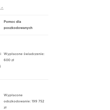
r.
Pomoc dla
poszkodowanych
i
Wypłacone świadczenie:
600 zł
j
Wypłacone
odszkodowanie: 199 752
zł