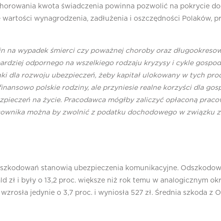
owania kwota świadczenia powinna pozwolić na pokrycie dodat
e wartości wynagrodzenia, zadłużenia i oszczędności Polaków, 
 na wypadek śmierci czy poważnej choroby oraz długookresowe
bardziej odpornego na wszelkiego rodzaju kryzysy i cykle gos
i dla rozwoju ubezpieczeń, żeby kapitał ulokowany w tych prod
nansowo polskie rodziny, ale przyniesie realne korzyści dla gos
pieczeń na życie. Pracodawca mógłby zaliczyć opłaconą praco
acownika można by zwolnić z podatku dochodowego w związku z 
dszkodowań stanowią ubezpieczenia komunikacyjne. Odszkodow
ld zł i były o 13,2 proc. większe niż rok temu w analogicznym 
rosła jedynie o 3,7 proc. i wyniosła 527 zł. Średnia szkoda z 