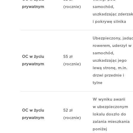
prywatnym
(rocznie)
samochód,
uszkadzając zderza
i pokrywę silnika
Ubezpieczony, jadą
rowerem, uderzył w
samochód,
OC w życiu
55 zł
uszkadzając jego
prywatnym
(rocznie)
lewą stronę, m.in.
drzwi przednie i
tylne
W wyniku awarii
w ubezpieczonym
OC w życiu
52 zł
lokalu doszło do
prywatnym
(rocznie)
zalania mieszkania
poniżej