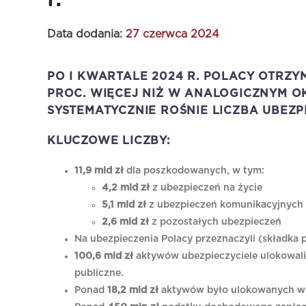
Data dodania:
27 czerwca 2024
PO I KWARTALE 2024 R. POLACY OTRZY
PROC. WIĘCEJ NIŻ W ANALOGICZNYM OKR
SYSTEMATYCZNIE ROŚNIE LICZBA UBEZ
KLUCZOWE LICZBY:
11,9 mld zł
dla poszkodowanych, w tym:
4,2 mld zł
z ubezpieczeń na życie
5,1 mld zł
z ubezpieczeń komunikacyjnych
2,6 mld zł
z pozostałych ubezpieczeń
Na ubezpieczenia Polacy przeznaczyli (składka 
100,6 mld zł
aktywów ubezpieczyciele ulokowali 
publiczne.
Ponad
18,2 mld zł
aktywów było ulokowanych w 