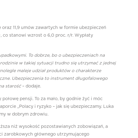
e oraz 11,9 umów zawartych w formie ubezpieczeń
co stanowi wzrost o 6,0 proc. r/r. Wypłaty
wypadkowymi. To dobrze, bo o ubezpieczeniach na
dzinie w takiej sytuacji trudno się utrzymać z jednej
olegle maleje udział produktów o charakterze
zne. Ubezpieczenia to instrument długofalowego
na starość
– dodaje.
 połowę pensji. To za mało, by godnie żyć i móc
orcie „Polacy i ryzyko – jak się ubezpieczamy. Luka
jemy w dobrym zdrowiu.
niższa niż wysokość pozostawianych zobowiązań, a
wości zarobkowych głównego utrzymującego