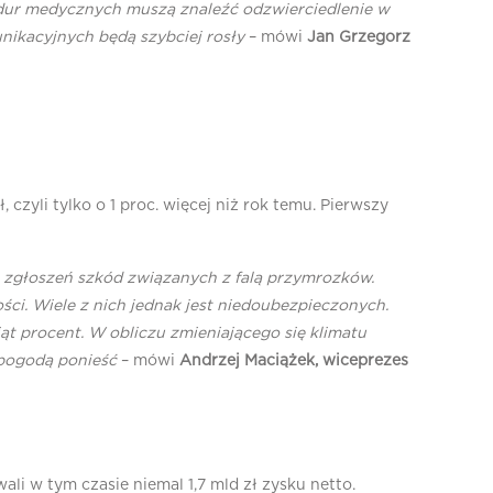
cedur medycznych muszą znaleźć odzwierciedlenie w
unikacyjnych będą szybciej rosły
– mówi
Jan Grzegorz
zyli tylko o 1 proc. więcej niż rok temu. Pierwszy
s. zgłoszeń szkód związanych z falą przymrozków.
i. Wiele z nich jednak jest niedoubezpieczonych.
t procent. W obliczu zmieniającego się klimatu
 pogodą ponieść
– mówi
Andrzej Maciążek, wiceprezes
i w tym czasie niemal 1,7 mld zł zysku netto.