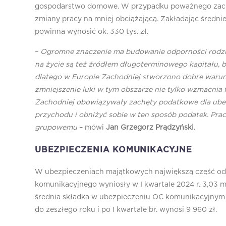
gospodarstwo domowe. W przypadku poważnego zachor
zmiany pracy na mniej obciążającą. Zakładając średni
powinna wynosić ok. 330 tys. zł.
–
Ogromne znaczenie ma budowanie odporności rodzin
na życie są też źródłem długoterminowego kapitału, 
dlatego w Europie Zachodniej stworzono dobre warunk
zmniejszenie luki w tym obszarze nie tylko wzmacnia fi
Zachodniej obowiązywały zachęty podatkowe dla ubez
przychodu i obniżyć sobie w ten sposób podatek. Pr
grupowemu
– mówi
Jan Grzegorz Prądzyński
.
UBEZPIECZENIA KOMUNIKACYJNE
W ubezpieczeniach majątkowych największą część o
komunikacyjnego wyniosły w I kwartale 2024 r. 3,03 m
średnia składka w ubezpieczeniu OC komunikacyjnym wz
do zeszłego roku i po I kwartale br. wynosi 9 960 zł.