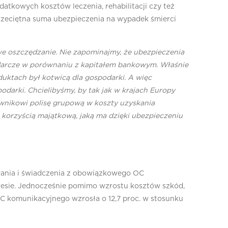
kowych kosztów leczenia, rehabilitacji czy też
przeciętna suma ubezpieczenia na wypadek śmierci
 oszczędzanie. Nie zapominajmy, że ubezpieczenia
podarcze w porównaniu z kapitałem bankowym. Właśnie
uktach był kotwicą dla gospodarki. A więc
podarki. Chcielibyśmy, by tak jak w krajach Europy
wnikowi polisę grupową w koszty uzyskania
korzyścią majątkową, jaką ma dzięki ubezpieczeniu
ania i świadczenia z obowiązkowego OC
okresie. Jednocześnie pomimo wzrostu kosztów szkód,
OC komunikacyjnego wzrosła o 12,7 proc. w stosunku