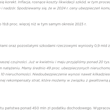
korekt. Inflacja, rosnące koszty likwidacji szkód, w tym pro
e i nadzór. Spodziewamy się, że w 2024 r. ceny ubezpieczeń kom
o 19,8 proc. więcej niż w tym samym okresie 2023 r.
ami oraz pozostałymi szkodami rzeczowymi wyniosły 0,9 mld zł, c
aszej czujności. Już w kwietniu i maju przyjęliśmy ponad 20 ty
natężeniu. Mamy średnio 49 proc. ubezpieczonych nieruchomośc
10 nieruchomości. Niedoubezpieczenie wynosi nawet kilkadziesią
wnej rekompensaty strat, które możemy w związku z gwałtowną
żetu państwa ponad 450 mln zł podatku dochodowego. Wypracowal