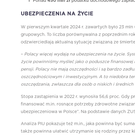
Ponad
450 mln zł
podatku dochodowego zapłacil
UBEZPIECZENIA NA ŻYCIE
W pierwszym kwartale 2024 r. zawartych było 23 mln 
grupowych. To liczba porównywalna z poprzednim rokie
odzwierciedlają aktualną sytuację związaną ze śmiert
–
Polacy więcej wydają na ubezpieczenia na życie. S
życie powinniśmy myśleć jako o poduszce finansowej n
pensji. Polacy nie mają oszczędności i są bardzo zadłu
oszczędnościowym i inwestycyjnym. A to niedobra t
oszczędzania, zwłaszcza dla osób o niskich i średni
Stopa zastąpienia w 2022 r. wynosiła 56,6 proc. Gdy 
finansować m.in. rosnące potrzeby zdrowotne związan
ubezpieczeniowa w Polsce”. Na podstawie danych ZUS,
Analiza PIU pokazuje też m.in., jaka powinna być su
także powinna ułatwić utrzymanie się rodziny przez 