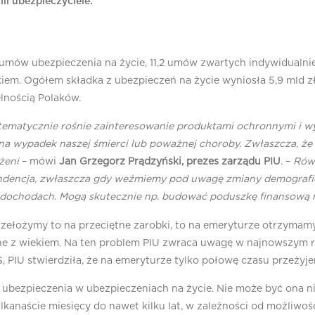
i ubezpieczyciele.
umów ubezpieczenia na życie, 11,2 umów zwartych indywidualni
m. Ogółem składka z ubezpieczeń na życie wyniosła 5,9 mld zł, 
elnością Polaków.
ystematycznie rośnie zainteresowanie produktami ochronnymi i 
a wypadek naszej śmierci lub poważnej choroby. Zwłaszcza, że ro
żeni
– mówi
Jan Grzegorz Prądzyński, prezes zarządu PIU
. –
Równ
endencja, zwłaszcza gdy weźmiemy pod uwagę zmiany demografic
ch dochodach. Mogą skutecznie np. budować poduszkę finansową 
przełożymy to na przeciętne zarobki, to na emeryturze otrzymamy
e z wiekiem. Na ten problem PIU zwraca uwagę w najnowszym rap
 PIU stwierdziła, że na emeryturze tylko połowę czasu przeży
ma ubezpieczenia w ubezpieczeniach na życie. Nie może być ona 
kilkanaście miesięcy do nawet kilku lat, w zależności od możli