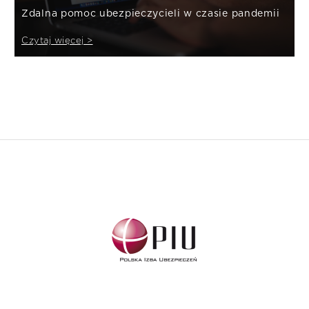
Zdalna pomoc ubezpieczycieli w czasie pandemii
Czytaj więcej >