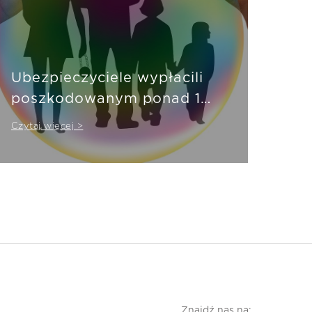
Ubezpieczyciele wypłacili
poszkodowanym ponad 10
mld zł
Czytaj więcej >
Znajdź nas na: