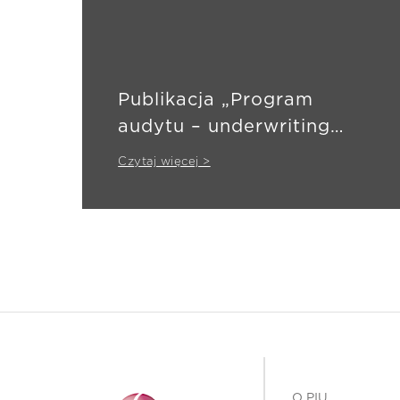
Publikacja „Program
audytu – underwriting
ubezpieczeń
Czytaj więcej >
indywidualnych na życie”
O PIU