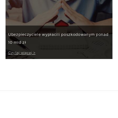
Ubezpieczyciele wypłacili poszkodowanym ponad
10 mld zł
Czytaj więcej >