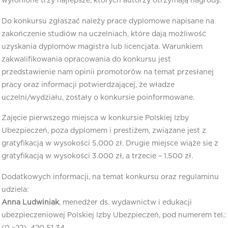
wyłonione trzy najlepsze, których autorzy otrzymają nagrody.
Do konkursu zgłaszać należy prace dyplomowe napisane na
zakończenie studiów na uczelniach, które dają możliwość
uzyskania dyplomów magistra lub licencjata. Warunkiem
zakwalifikowania opracowania do konkursu jest
przedstawienie nam opinii promotorów na temat przesłanej
pracy oraz informacji potwierdzającej, że władze
uczelni/wydziału, zostały o konkursie poinformowane.
Zajęcie pierwszego miejsca w konkursie Polskiej Izby
Ubezpieczeń, poza dyplomem i prestiżem, związane jest z
gratyfikacją w wysokości 5.000 zł. Drugie miejsce wiąże się z
gratyfikacją w wysokości 3.000 zł, a trzecie – 1.500 zł.
Dodatkowych informacji, na temat konkursu oraz regulaminu
udziela:
Anna Ludwiniak
, menedżer ds. wydawnictw i edukacji
ubezpieczeniowej Polskiej Izby Ubezpieczeń, pod numerem tel.:
(0 –22) 420 51 34.