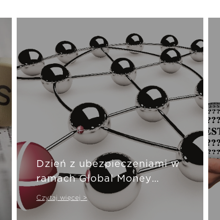
Dzień z ubezpieczeniami w
ramach Global Money
Week
Czytaj więcej >