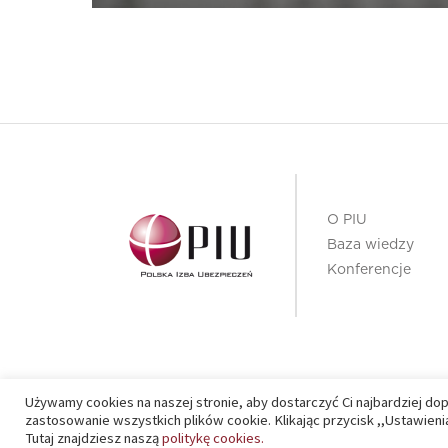
O PIU
Baza wiedzy
Konferencje
Używamy cookies na naszej stronie, aby dostarczyć Ci najbardziej do
PIU 2020 © All right reserved
zastosowanie wszystkich plików cookie. Klikając przycisk ,,Ustawie
Tutaj znajdziesz naszą
politykę cookies.