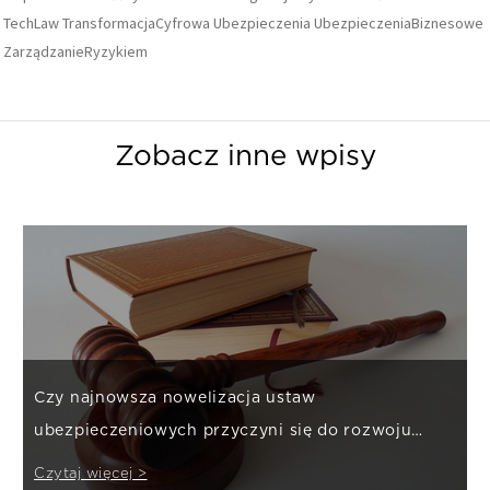
TechLaw
TransformacjaCyfrowa
Ubezpieczenia
UbezpieczeniaBiznesowe
ZarządzanieRyzykiem
Zobacz inne wpisy
Czy najnowsza nowelizacja ustaw
ubezpieczeniowych przyczyni się do rozwoju
rynku finansowego?
Czytaj więcej >