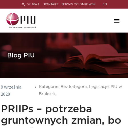
SZUKAJ
KONTAKT
SERWIS CZŁONKOWSKI
EN
Blog PIU
9 września
Kategorie:
Bez kategorii,
Legislacje,
PIU w
2020
Brukseli,
PRIIPs – potrzeba
gruntownych zmian, bo