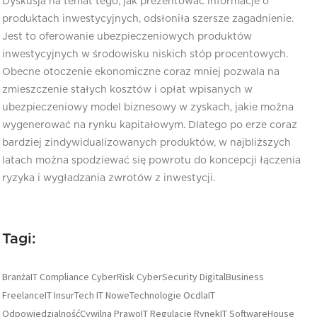
Dyskusja na temat tego, jak prezentować informacje o
produktach inwestycyjnych, odsłoniła szersze zagadnienie.
Jest to oferowanie ubezpieczeniowych produktów
inwestycyjnych w środowisku niskich stóp procentowych.
Obecne otoczenie ekonomiczne coraz mniej pozwala na
zmieszczenie stałych kosztów i opłat wpisanych w
ubezpieczeniowy model biznesowy w zyskach, jakie można
wygenerować na rynku kapitałowym. Dlatego po erze coraz
bardziej zindywidualizowanych produktów, w najbliższych
latach można spodziewać się powrotu do koncepcji łączenia
ryzyka i wygładzania zwrotów z inwestycji.
Tagi:
BranżaIT
Compliance
CyberRisk
CyberSecurity
DigitalBusiness
FreelanceIT
InsurTech
IT
NoweTechnologie
OcdlaIT
OdpowiedzialnośćCywilna
PrawoIT
Regulacje
RynekIT
SoftwareHouse