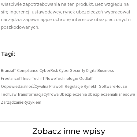
właściwie zapotrzebowania na ten produkt. Bez względu na
siłę ingerencji ustawodawcy, rynek ubezpieczeń wypracował
narzędzia zapewniające ochronę interesów ubezpieczonych i
poszkodowanych.
Tagi:
BranżaIT
Compliance
CyberRisk
CyberSecurity
DigitalBusiness
FreelanceIT
InsurTech
IT
NoweTechnologie
OcdlaIT
OdpowiedzialnośćCywilna
PrawoIT
Regulacje
RynekIT
SoftwareHouse
TechLaw
TransformacjaCyfrowa
Ubezpieczenia
UbezpieczeniaBiznesowe
ZarządzanieRyzykiem
Zobacz inne wpisy