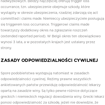
nadwyżkowych. Beldzy najczęściej oferują trigger loss
occurrance, tzn. ubezpieczenie obejmuje szkody, które
wystąpiły w okresie ubezpieczenia, rzadziej zdarzają się act
committed i claims made. Niemieccy ubezpieczyciele posługują
się triggerem loss occurrance. Triggerowi claims made
towarzyszy dodatkowy okres na zgłaszanie roszczeń
(extended raported period). W Belgii okres ten obowiązkowo
wynosi 3 lata, a w pozostałych krajach jest ustalany przez
strony.
ZASADY ODPOWIEDZIALNOŚCI CYWILNEJ
Spore podobieństwa występują natomiast w zasadach
odpowiedzialności cywilnej. Reżimy prawne wszystkich
ankietowanych państw przewiduję odpowiedzialność lekarzy
opartą na zasadzie winy. Są tylko pewne różnice dotyczące
greckich i niemieckich regulacji dowodzenia winy. Grecki lekarz
ponosi odpowiedzialność za szkodę, jeżeli nie dowiedzie, że