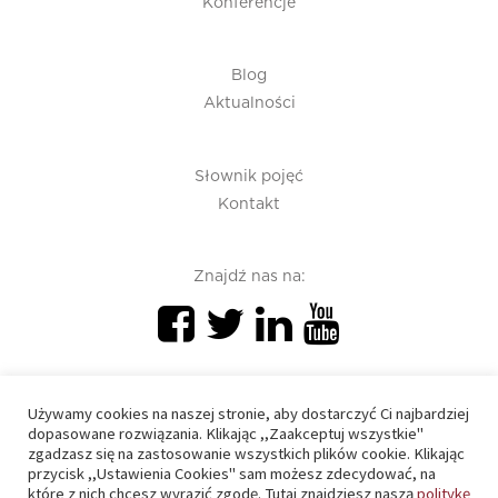
Konferencje
Blog
Aktualności
Słownik pojęć
Kontakt
Znajdź nas na:
Używamy cookies na naszej stronie, aby dostarczyć Ci najbardziej
dopasowane rozwiązania. Klikając ,,Zaakceptuj wszystkie"
zgadzasz się na zastosowanie wszystkich plików cookie. Klikając
PIU 2020 © All right reserved
przycisk ,,Ustawienia Cookies" sam możesz zdecydować, na
które z nich chcesz wyrazić zgodę. Tutaj znajdziesz naszą
politykę