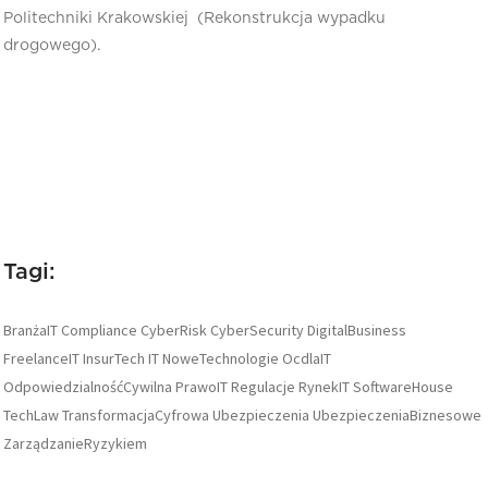
Politechniki Krakowskiej (Rekonstrukcja wypadku
drogowego).
Tagi:
BranżaIT
Compliance
CyberRisk
CyberSecurity
DigitalBusiness
FreelanceIT
InsurTech
IT
NoweTechnologie
OcdlaIT
OdpowiedzialnośćCywilna
PrawoIT
Regulacje
RynekIT
SoftwareHouse
TechLaw
TransformacjaCyfrowa
Ubezpieczenia
UbezpieczeniaBiznesowe
ZarządzanieRyzykiem