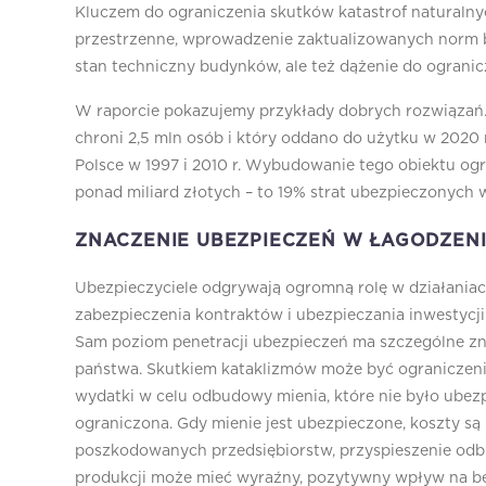
Kluczem do ograniczenia skutków katastrof naturalnych
przestrzenne, wprowadzenie zaktualizowanych norm b
stan techniczny budynków, ale też dążenie do ogranicz
W raporcie pokazujemy przykłady dobrych rozwiązań. S
chroni 2,5 mln osób i który oddano do użytku w 2020 r
Polsce w 1997 i 2010 r. Wybudowanie tego obiektu og
ponad miliard złotych – to 19% strat ubezpieczonych w ka
ZNACZENIE UBEZPIECZEŃ W ŁAGODZEN
Ubezpieczyciele odgrywają ogromną rolę w działaniac
zabezpieczenia kontraktów i ubezpieczania inwestycji
Sam poziom penetracji ubezpieczeń ma szczególne zn
państwa. Skutkiem kataklizmów może być ograniczeni
wydatki w celu odbudowy mienia, które nie było ubezp
ograniczona. Gdy mienie jest ubezpieczone, koszty są
poszkodowanych przedsiębiorstw, przyspieszenie odb
produkcji może mieć wyraźny, pozytywny wpływ na b