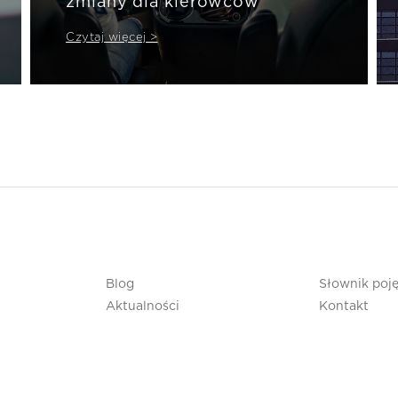
zmiany dla kierowców
Czytaj więcej >
Blog
Słownik poj
Aktualności
Kontakt