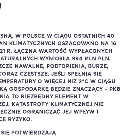
U
SNĄ. W POLSCE W CIĄGU OSTATNICH 40
IAN KLIMATYCZNYCH OSZACOWANO NA 16
2021 R. ŁĄCZNA WARTOŚĆ WYPŁACONYCH
ATURALNYCH WYNIOSŁA 994 MLN PLN.
CZE NAWALNE, PODTOPIENIA, BURZE,
ORAZ CZĘSTSZE. JEŚLI SPEŁNIĄ SIĘ
MPERATURY O WIĘCEJ NIŻ 2°C W CIĄGU
SKĄ GOSPODARKĘ BĘDZIE ZNACZĄCY – PKB
ENIA TO NIEZBĘDNY ELEMENT W
J. KATASTROFY KLIMATYCZNEJ NIE
ECZNIE OGRANICZAĆ JEJ WPŁYW I
CE RYZYKO.
 SIĘ POTWIERDZAJĄ