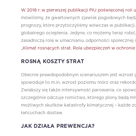
W 2018 r. w pierwszej publikacji PIU poświęconej rol
mówiliśmy, że gwałtownych zjawisk pogodowych będzie
prognozy, które przytoczyliśmy wówczas w publikacji.
globalnego ocieplenia. Jedyne, co możemy teraz robić
zasadniczą rolę w umacnianiu odporności społecznej 
„Klimat rosnących strat. Rola ubezpieczeń w ochronie 
ROSNĄ KOSZTY STRAT
Obecnie prawdopodobnym scenariuszem jest wzrost gl
spowoduje to m.in. wzrost poziomu mórz oraz rekordo
Zwiększy się także intensywność parowania, co spow
szczególnie odczuje rolnictwo, którego plony będą mni
możliwych skutków katastrofy klimatycznej – każde zd
łańcuchach dostaw.
JAK DZIAŁA PREWENCJA?