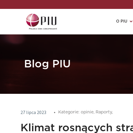
O PIU
Blog PIU
27 lipca 2023
Kategorie:
opinie,
Raporty,
Klimat rosnących str