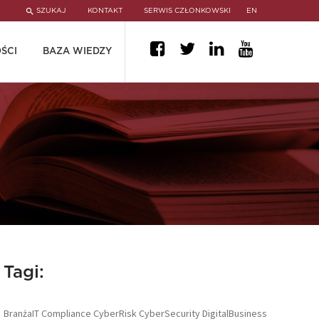
SZUKAJ
KONTAKT
SERWIS CZŁONKOWSKI
EN
ŚCI
BAZA WIEDZY
Tagi:
BranżaIT
Compliance
CyberRisk
CyberSecurity
DigitalBusiness