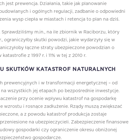
 jest prewencja. Działania, takie jak planowanie
udowlanych i ogólnych regulacji, zadbanie o odpowiedni
enia wysp ciepła w miastach i retencja to plan na dziś.
prawdziliśmy m.in., na ile zbiornik w Raciborzu, który
., ograniczyłby skutki powodzi, jakie wydarzyły się w
raniczyłoby łączne straty ubezpieczone powodzian o
tastrofie z 1997 r. i 11% w tej z 2010 r.
IU SKUTKÓW KATASTROF NATURALNYCH
h prewencyjnych i w transformacji energetycznej – od
 na wszystkich jej etapach po bezpośrednie inwestycje.
aczenie przy ocenie wpływu katastrof na gospodarkę
e wzrostu i rosnące zadłużenie. Rządy muszą zwiększać
ieczone, a z powodu katastrof produkcja zostaje
 przeniesione na ubezpieczycieli. Zabezpieczenie finansowe
udowy gospodarki czy ograniczenie okresu obniżonej
ezpieczeństwo gospodarcze.