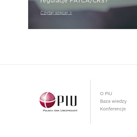
regulacje FATCA/CRS?
Czytaj więcej >
O PIU
Baza wiedzy
Konferencje