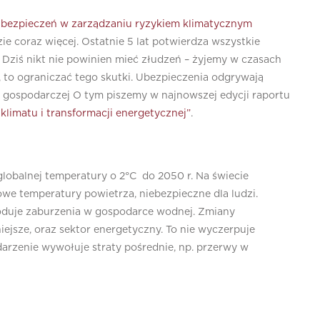
i ubezpieczeń w zarządzaniu ryzykiem klimatycznym
 coraz więcej. Ostatnie 5 lat potwierdza wszystkie
 Dziś nikt nie powinien mieć złudzeń – żyjemy w czasach
, to ograniczać tego skutki. Ubezpieczenia odgrywają
i gospodarczej O tym piszemy w najnowszej edycji raportu
klimatu i transformacji energetycznej”
.
obalnej temperatury o 2°C do 2050 r. Na świecie
we temperatury powietrza, niebezpieczne dla ludzi.
oduje zaburzenia w gospodarce wodnej. Zmiany
ejsze, oraz sektor energetyczny. To nie wyczerpuje
arzenie wywołuje straty pośrednie, np. przerwy w