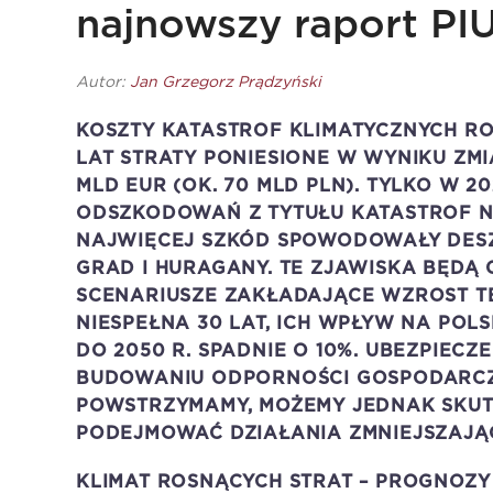
najnowszy raport PI
Autor:
Jan Grzegorz Prądzyński
KOSZTY KATASTROF KLIMATYCZNYCH RO
LAT STRATY PONIESIONE W WYNIKU ZM
MLD EUR (OK. 70 MLD PLN). TYLKO W 
ODSZKODOWAŃ Z TYTUŁU KATASTROF N
NAJWIĘCEJ SZKÓD SPOWODOWAŁY DESZ
GRAD I HURAGANY. TE ZJAWISKA BĘDĄ C
SCENARIUSZE ZAKŁADAJĄCE WZROST TE
NIESPEŁNA 30 LAT, ICH WPŁYW NA POL
DO 2050 R. SPADNIE O 10%. UBEZPIECZ
BUDOWANIU ODPORNOŚCI GOSPODARCZE
POWSTRZYMAMY, MOŻEMY JEDNAK SKUT
PODEJMOWAĆ DZIAŁANIA ZMNIEJSZAJĄ
KLIMAT ROSNĄCYCH STRAT – PROGNOZY