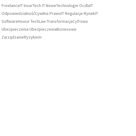
FreelanceIT
InsurTech
IT
NoweTechnologie
OcdlaIT
OdpowiedzialnośćCywilna
PrawoIT
Regulacje
RynekIT
SoftwareHouse
TechLaw
TransformacjaCyfrowa
Ubezpieczenia
UbezpieczeniaBiznesowe
ZarządzanieRyzykiem