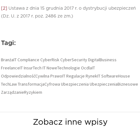
[2]
Ustawa z dnia 15 grudnia 2017 r. o dystrybucji ubezpieczeń
(Dz. U. z 2017 r. poz. 2486 ze zm.)
Tagi:
BranżaIT
Compliance
CyberRisk
CyberSecurity
DigitalBusiness
FreelanceIT
InsurTech
IT
NoweTechnologie
OcdlaIT
OdpowiedzialnośćCywilna
PrawoIT
Regulacje
RynekIT
SoftwareHouse
TechLaw
TransformacjaCyfrowa
Ubezpieczenia
UbezpieczeniaBiznesowe
ZarządzanieRyzykiem
Zobacz inne wpisy