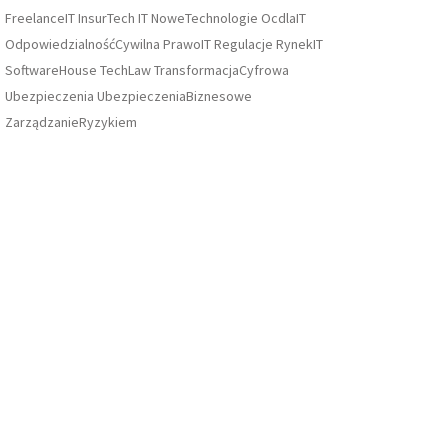
FreelanceIT
InsurTech
IT
NoweTechnologie
OcdlaIT
OdpowiedzialnośćCywilna
PrawoIT
Regulacje
RynekIT
SoftwareHouse
TechLaw
TransformacjaCyfrowa
Ubezpieczenia
UbezpieczeniaBiznesowe
ZarządzanieRyzykiem