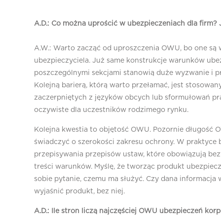
A.D.: Co można uprościć w ubezpieczeniach dla firm
A.W.: Warto zacząć od uproszczenia OWU, bo one są w
ubezpieczyciela. Już same konstrukcje warunków ubez
poszczególnymi sekcjami stanowią duże wyzwanie i p
Kolejną barierą, którą warto przełamać, jest stosowa
zaczerpniętych z języków obcych lub sformułowań pr
oczywiste dla uczestników rodzimego rynku.
Kolejna kwestia to objętość OWU. Pozornie długość 
świadczyć o szerokości zakresu ochrony. W praktyce 
przepisywania przepisów ustaw, które obowiązują bezw
treści warunków. Myślę, że tworząc produkt ubezpiec
sobie pytanie, czemu ma służyć. Czy dana informacja 
wyjaśnić produkt, bez niej.
A.D.: Ile stron liczą najczęściej OWU ubezpieczeń kor