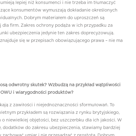
zumieją lepiej niż konsumenci i nie trzeba im tłumaczyć
yczące konsumentów wymuszają dokładanie określonych
widualnych. Dobrym materiałem do uproszczeń są
 dla firm. Zakres ochrony podąża w ich przypadku za
nki ubezpieczenia jedynie ten zakres doprecyzowują.
 znajduje się w przepisach obowiązującego prawa – nie ma
niosą odwrotny skutek
?
Wzbudzą na przykład
wątpliwości
u OWU i wiarygodności produktów?
kają z zawiłości i niejednoznaczności sformułowań. To
ietnym przykładem są rozwiązania z rynku brytyjskiego,
 niewielkiej objętości, bez uszczerbku dla ich jakości. W
, dodatków do zakresu ubezpieczenia, stawiamy bardziej
ży zachować umiar i nie przesadzać z prostotą. Dobrym