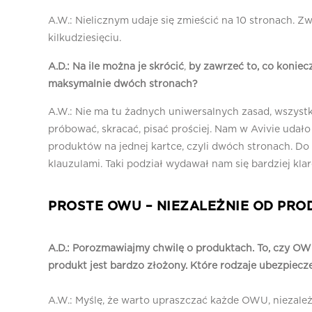
A.W.: Nielicznym udaje się zmieścić na 10 stronach. Zwy
kilkudziesięciu.
A.D.: Na ile można je skrócić
,
by zawrzeć to, co koniec
maksymalnie dwóch stronach?
A.W.: Nie ma tu żadnych uniwersalnych zasad, wszyst
próbować, skracać, pisać prościej. Nam w Avivie uda
produktów na jednej kartce, czyli dwóch stronach. D
klauzulami. Taki podział wydawał nam się bardziej klar
PROSTE OWU – NIEZALEŻNIE OD PRO
A.D.: Porozmawiajmy chwilę o produktach. To, czy OWU
produkt jest bardzo złożony.
Które rodzaje ubezpiecz
A.W.: Myślę, że warto upraszczać każde OWU, niezależ