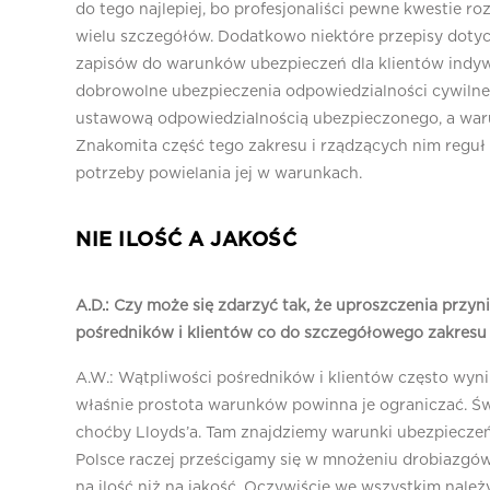
do tego najlepiej, bo profesjonaliści pewne kwestie ro
wielu szczegółów. Dodatkowo niektóre przepisy dot
zapisów do warunków ubezpieczeń dla klientów indy
dobrowolne ubezpieczenia odpowiedzialności cywilnej
ustawową odpowiedzialnością ubezpieczonego, a waru
Znakomita część tego zakresu i rządzących nim reguł
potrzeby powielania jej w warunkach.
NIE ILOŚĆ A JAKOŚĆ
A.D.: Czy może się zdarzyć tak, że uproszczenia przy
pośredników i klientów co do szczegółowego zakres
A.W.: Wątpliwości pośredników i klientów często wyni
właśnie prostota warunków powinna je ograniczać. Św
choćby Lloyds’a. Tam znajdziemy warunki ubezpieczeń o
Polsce raczej prześcigamy się w mnożeniu drobiazgów
na ilość niż na jakość. Oczywiście we wszystkim nale