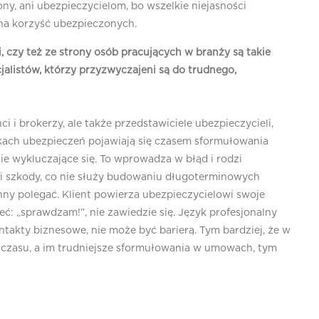
rony, ani ubezpieczycielom, bo wszelkie niejasności
 na korzyść ubezpieczonych.
i, czy też ze strony osób pracujących w branży są takie
cjalistów, którzy przyzwyczajeni są do trudnego,
ci i brokerzy, ale także przedstawiciele ubezpieczycieli,
nkach ubezpieczeń pojawiają się czasem sformułowania
e wykluczające się. To wprowadza w błąd i rodzi
acji szkody, co nie służy budowaniu długoterminowych
inny polegać. Klient powierza ubezpieczycielowi swoje
eć: „sprawdzam!”, nie zawiedzie się. Język profesjonalny
ontakty biznesowe, nie może być barierą. Tym bardziej, że w
 czasu, a im trudniejsze sformułowania w umowach, tym