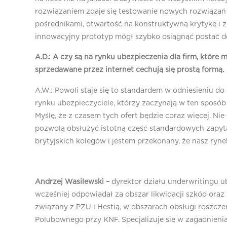
rozwiązaniem zdaje się testowanie nowych rozwiązań 
pośrednikami, otwartość na konstruktywną krytykę i 
innowacyjny prototyp mógł szybko osiągnąć postać d
A.D.: A czy są na rynku ubezpieczenia dla firm, które
sprzedawane przez internet cechują się prostą formą.
A.W.: Powoli staje się to standardem w odniesieniu do 
rynku ubezpieczyciele, którzy zaczynają w ten sposób
Myślę, że z czasem tych ofert będzie coraz więcej. Ni
pozwolą obsłużyć istotną część standardowych zapyt
brytyjskich kolegów i jestem przekonany, że nasz ryne
Andrzej Wasilewski –
dyrektor działu underwritingu ub
wcześniej odpowiadał za obszar likwidacji szkód oraz
związany z PZU i Hestią, w obszarach obsługi roszczeń
Polubownego przy KNF. Specjalizuje się w zagadnien