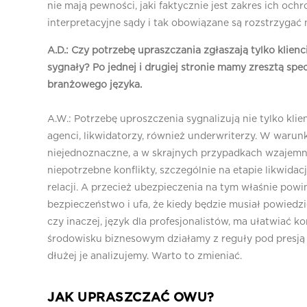
nie mają pewności, jaki faktycznie jest zakres ich och
interpretacyjne sądy i tak obowiązane są rozstrzygać
A.D.: Czy potrzebę upraszczania zgłaszają tylko klienc
sygnały? Po jednej i drugiej stronie mamy zresztą spe
branżowego języka.
A.W.: Potrzebę uproszczenia sygnalizują nie tylko klien
agenci, likwidatorzy, również underwriterzy. W waru
niejednoznaczne, a w skrajnych przypadkach wzajemni
niepotrzebne konflikty, szczególnie na etapie likwid
relacji. A przecież ubezpieczenia na tym właśnie pow
bezpieczeństwo i ufa, że kiedy będzie musiał powiedzi
czy inaczej, język dla profesjonalistów, ma ułatwiać k
środowisku biznesowym działamy z reguły pod presją
dłużej je analizujemy. Warto to zmieniać.
JAK UPRASZCZAĆ OWU?