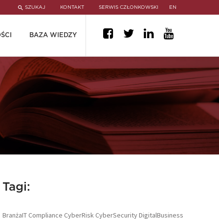
SZUKAJ
KONTAKT
SERWIS CZŁONKOWSKI
EN
ŚCI
BAZA WIEDZY
Tagi:
BranżaIT
Compliance
CyberRisk
CyberSecurity
DigitalBusiness