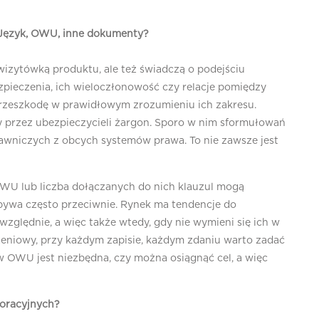
? Język, OWU, inne dokumenty?
izytówką produktu, ale też świadczą o podejściu
pieczenia, ich wieloczłonowość czy relacje pomiędzy
rzeszkodę w prawidłowym zrozumieniu ich zakresu.
ny przez ubezpieczycieli żargon. Sporo w nim sformułowań
awniczych z obcych systemów prawa. To nie zawsze jest
OWU lub liczba dołączanych do nich klauzul mogą
bywa często przeciwnie. Rynek ma tendencje do
zględnie, a więc także wtedy, gdy nie wymieni się ich w
zeniowy, przy każdym zapisie, każdym zdaniu warto zadać
w OWU jest niezbędna, czy można osiągnąć cel, a więc
poracyjnych?