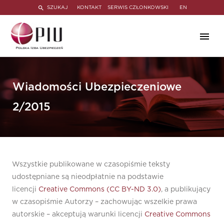
SZUKAJ
KONTAKT
SERWIS CZŁONKOWSKI
EN
Wiadomości Ubezpieczeniowe
2/2015
Wszystkie publikowane w czasopiśmie teksty
udostępniane są nieodpłatnie na podstawie
licencji
Creative Commons (CC BY-ND 3.0)
, a publikujący
w czasopiśmie Autorzy – zachowując wszelkie prawa
autorskie – akceptują warunki licencji
Creative Commons