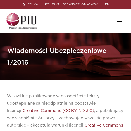
SZUKAJ
KONTAKT
SERWIS CZŁONKOWSKI
EN
Wiadomości Ubezpieczeniowe
1/2016
Wszystkie publikowane w czasopiśmie teksty
udostępniane są nieodpłatnie na podstawie
licencji
Creative Commons (CC BY-ND 3.0)
, a publikujący
w czasopiśmie Autorzy – zachowując wszelkie prawa
autorskie – akceptują warunki licencji
Creative Commons