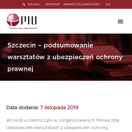
SZUKAJ
KONTAKT
SERWIS CZŁONKOWSKI
EN
Szczecin – podsumowanie
warsztatów z ubezpieczeń ochrony
prawnej
Data dodania:
7 listopada 2019
40 osób uczestniczyło w zorganizowanych Polską Izbę
Ubezpieczeń warsztatach z ubezpieczeń ochrony