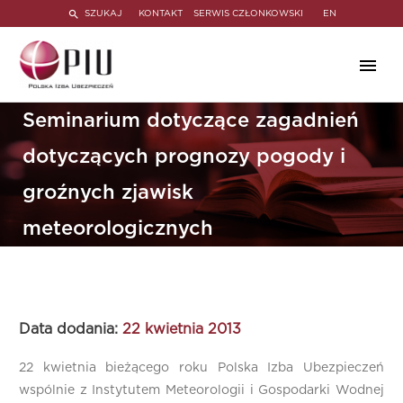
SZUKAJ
KONTAKT
SERWIS CZŁONKOWSKI
EN
Seminarium dotyczące zagadnień
dotyczących prognozy pogody i
groźnych zjawisk
meteorologicznych
Data dodania:
22 kwietnia 2013
22 kwietnia bieżącego roku Polska Izba Ubezpieczeń
wspólnie z Instytutem Meteorologii i Gospodarki Wodnej