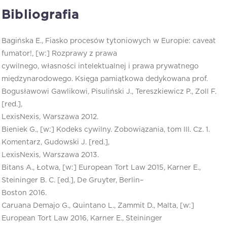
Bibliografia
Bagińska E., Fiasko procesów tytoniowych w Europie: caveat
fumator!, [w:] Rozprawy z prawa
cywilnego, własności intelektualnej i prawa prywatnego
międzynarodowego. Księga pamiątkowa dedykowana prof.
Bogusławowi Gawlikowi, Pisuliński J., Tereszkiewicz P., Zoll F.
[red.],
LexisNexis, Warszawa 2012.
Bieniek G., [w:] Kodeks cywilny. Zobowiązania, tom III. Cz. 1.
Komentarz, Gudowski J. [red.],
LexisNexis, Warszawa 2013.
Bitans A., Łotwa, [w:] European Tort Law 2015, Karner E.,
Steininger B. C. [ed.], De Gruyter, Berlin–
Boston 2016.
Caruana Demajo G., Quintano L., Zammit D., Malta, [w:]
European Tort Law 2016, Karner E., Steininger