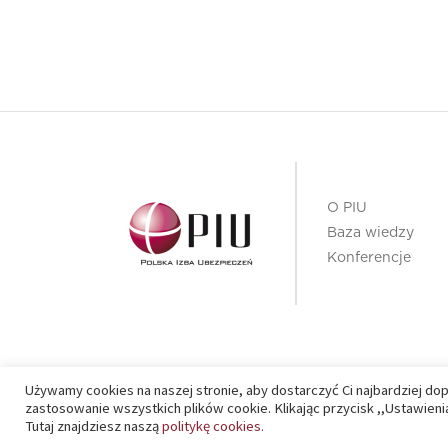
O PIU
Baza wiedzy
Konferencje
Używamy cookies na naszej stronie, aby dostarczyć Ci najbardziej do
PIU 2020 © All right reserved
zastosowanie wszystkich plików cookie. Klikając przycisk ,,Ustawie
Tutaj znajdziesz naszą
politykę cookies.